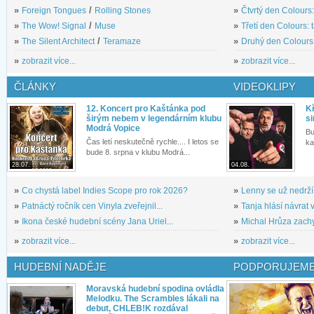
»
Foreign Tongues
/
Rolling Stones
»
Čtvrtý den Colours:
»
The Wow! Signal
/
Muse
»
Třetí den Colours: 
»
The Silent Architect
/
Teramaze
»
Druhý den Colours: 
»
zobrazit více...
»
zobrazit více...
ČLÁNKY
VIDEOKLIPY
12. Koncert pro Kaštánka pod
Kř
širým nebem v legendárním klubu
si
Modrá Vopice
Bu
Čas letí neskutečně rychle.... I letos se
ka
bude 8. srpna v klubu Modrá...
28.07.
04.08.
»
Co chystá label Indies Scope pro rok 2026?
»
Lenny se už nedrží
»
Patnáctý ročník cen Vinyla zveřejnil...
»
Tanja hlásí návrat v
»
Ikona české hudební scény Jana Uriel...
»
Michal Hrůza zachyc
»
zobrazit více...
»
zobrazit více...
HUDEBNÍ NADĚJE
PODPORUJEME
Moravská hudební spodina ovládla
Melodku. The Scrambles lákali na
debut, CHLEB!K rozdával