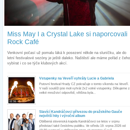
Miss May I a Crystal Lake si naporcovali
Rock Café
Venkovní počasí už pomalu láká k posezení někde na sluníčku, ale do
letní festivalové sezóny je ještě daleko. Naštěstí ale máme pořád z čeho
vybírat i co se týče klubových akcí.
Vstupenky na Veveří vyhrály Lucie a Gabriela
Putovní festival Hrady CZ pokračuje o tomto víkendu na Veveří.
V naší soutěži jste moli vyhrát 2x2 volné vstupenky. Děkujeme 
velké množství odpovědí, většina byla...
06.08.
Slavící Kandráčovci přivezou do pražského Gauče
největší hity i výroční album
Oblíbená slovenská kapela Kandráčovci se letos v srpnu
představí také českému publiku. Ve středu 19. srpna 2026 od