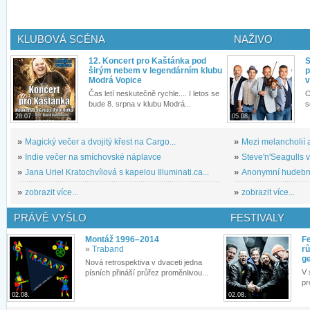
KLUBOVÁ SCÉNA
NAŽIVO
12. Koncert pro Kaštánka pod
S
širým nebem v legendárním klubu
p
Modrá Vopice
v
Čas letí neskutečně rychle.... I letos se
O
bude 8. srpna v klubu Modrá...
s
28.07.
05.08.
»
Magický večer a dvojitý křest na Cargo...
»
Mezi melancholií a
»
Indie večer na smíchovské náplavce
»
Steve'n'Seagulls v 
»
Jana Uriel Kratochvílová s kapelou Illuminati.ca...
»
Anonymní hudební 
»
zobrazit více...
»
zobrazit více...
PRÁVĚ VYŠLO
FESTIVALY
Montáž 1996–2014
Fe
»
Traband
rů
g
Nová retrospektiva v dvaceti jedna
V 
písních přináší průřez proměnlivou...
pr
02.08.
02.08.