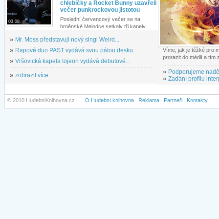
chlebíčky a Rocket Bunny uzavřeli
večer punkrockovou jistotou
Poslední červencový večer se na
03.08.
brněnské Melodce setkaly tři kapely...
»
Mr. Moss představují nový singl Weird...
»
Rapové duo PAST vydává svou pátou desku...
Víme, jak je těžké pro
prorazit do médií a tím
»
Vršovická kapela tojeon vydává debutové...
»
Podporujeme nadě
»
zobrazit více...
»
Zadání profilu inter
© 2010 HudebniKnihovna.cz |
O Hudební knihovna
Reklama
Partneři
Kontakty