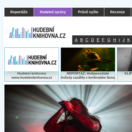
Reportáže
Hudební zprávy
Právě vyšlo
Recenze
A
B
C
D
E
F
G
H
I
J
K
Hudební knihovna
REPORTÁŽ: Hollywoodské
KLIP
www.hudebniknihovna.cz
hvězdy zazářily v brněnském Sonu