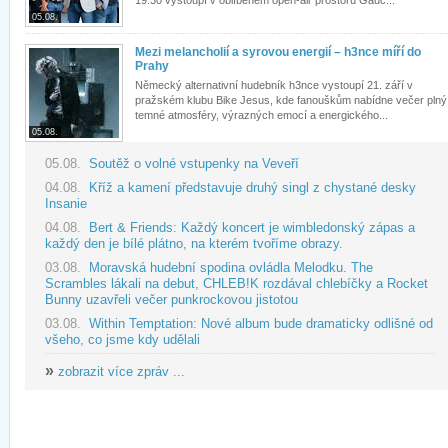
19:30 vystoupí v oblíbeném open-air prostoru Gauč...
05.08.
Mezi melancholií a syrovou energií – h3nce míří do
Prahy
Německý alternativní hudebník h3nce vystoupí 21. září v
pražském klubu Bike Jesus, kde fanouškům nabídne večer plný
temné atmosféry, výrazných emocí a energického...
05.08.
05.08.
Soutěž o volné vstupenky na Veveří
04.08.
Kříž a kamení představuje druhý singl z chystané desky
Insanie
04.08.
Bert & Friends: Každý koncert je wimbledonský zápas a
každý den je bílé plátno, na kterém tvoříme obrazy.
03.08.
Moravská hudební spodina ovládla Melodku. The
Scrambles lákali na debut, CHLEB!K rozdával chlebíčky a Rocket
Bunny uzavřeli večer punkrockovou jistotou
03.08.
Within Temptation: Nové album bude dramaticky odlišné od
všeho, co jsme kdy udělali
»
zobrazit více zpráv ...