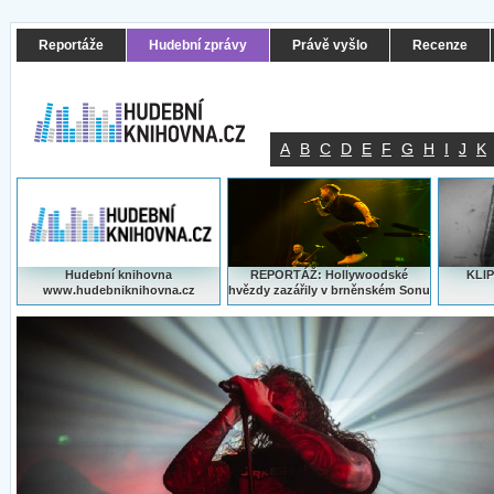
Reportáže
Hudební zprávy
Právě vyšlo
Recenze
A
B
C
D
E
F
G
H
I
J
K
Hudební knihovna
REPORTÁŽ: Hollywoodské
KLIP
www.hudebniknihovna.cz
hvězdy zazářily v brněnském Sonu