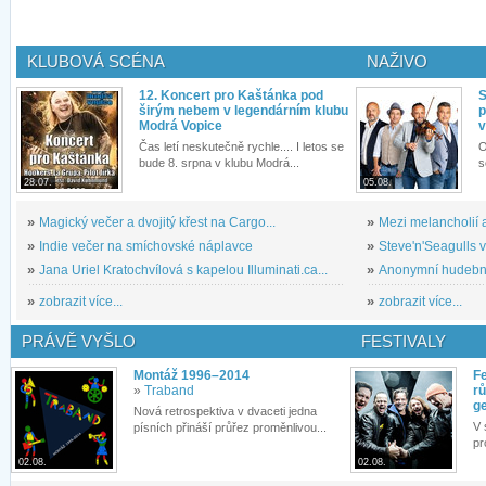
KLUBOVÁ SCÉNA
NAŽIVO
12. Koncert pro Kaštánka pod
S
širým nebem v legendárním klubu
p
Modrá Vopice
v
Čas letí neskutečně rychle.... I letos se
O
bude 8. srpna v klubu Modrá...
s
28.07.
05.08.
»
Magický večer a dvojitý křest na Cargo...
»
Mezi melancholií a
»
Indie večer na smíchovské náplavce
»
Steve'n'Seagulls v 
»
Jana Uriel Kratochvílová s kapelou Illuminati.ca...
»
Anonymní hudební 
»
zobrazit více...
»
zobrazit více...
PRÁVĚ VYŠLO
FESTIVALY
Montáž 1996–2014
Fe
»
Traband
rů
g
Nová retrospektiva v dvaceti jedna
V 
písních přináší průřez proměnlivou...
pr
02.08.
02.08.