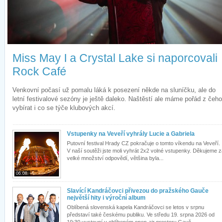
Miss May I a Crystal Lake si naporcovali
Rock Café
Venkovní počasí už pomalu láká k posezení někde na sluníčku, ale do
letní festivalové sezóny je ještě daleko. Naštěstí ale máme pořád z čeho
vybírat i co se týče klubových akcí.
Vstupenky na Veveří vyhrály Lucie a Gabriela
Putovní festival Hrady CZ pokračuje o tomto víkendu na Veveří.
V naší soutěži jste moli vyhrát 2x2 volné vstupenky. Děkujeme 
velké množství odpovědí, většina byla...
06.08.
Slavící Kandráčovci přivezou do pražského Gauče
největší hity i výroční album
Oblíbená slovenská kapela Kandráčovci se letos v srpnu
představí také českému publiku. Ve středu 19. srpna 2026 od