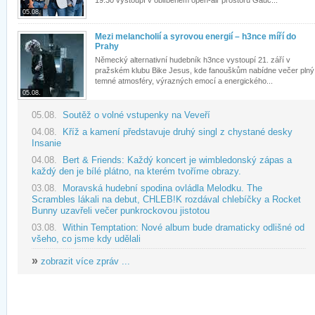
19:30 vystoupí v oblíbeném open-air prostoru Gauč...
05.08.
Mezi melancholií a syrovou energií – h3nce míří do
Prahy
Německý alternativní hudebník h3nce vystoupí 21. září v
pražském klubu Bike Jesus, kde fanouškům nabídne večer plný
temné atmosféry, výrazných emocí a energického...
05.08.
05.08.
Soutěž o volné vstupenky na Veveří
04.08.
Kříž a kamení představuje druhý singl z chystané desky
Insanie
04.08.
Bert & Friends: Každý koncert je wimbledonský zápas a
každý den je bílé plátno, na kterém tvoříme obrazy.
03.08.
Moravská hudební spodina ovládla Melodku. The
Scrambles lákali na debut, CHLEB!K rozdával chlebíčky a Rocket
Bunny uzavřeli večer punkrockovou jistotou
03.08.
Within Temptation: Nové album bude dramaticky odlišné od
všeho, co jsme kdy udělali
»
zobrazit více zpráv ...