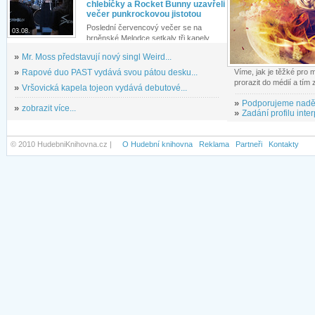
chlebíčky a Rocket Bunny uzavřeli
večer punkrockovou jistotou
Poslední červencový večer se na
03.08.
brněnské Melodce setkaly tři kapely...
»
Mr. Moss představují nový singl Weird...
»
Rapové duo PAST vydává svou pátou desku...
Víme, jak je těžké pro
prorazit do médií a tím
»
Vršovická kapela tojeon vydává debutové...
»
Podporujeme nadě
»
zobrazit více...
»
Zadání profilu inter
© 2010 HudebniKnihovna.cz |
O Hudební knihovna
Reklama
Partneři
Kontakty