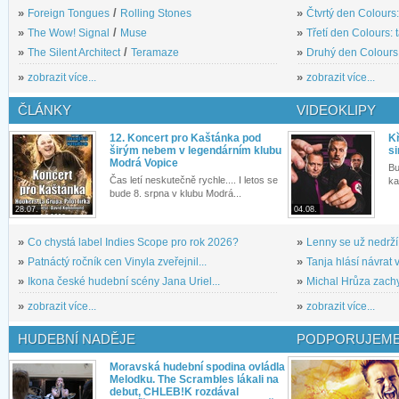
»
Foreign Tongues
/
Rolling Stones
»
Čtvrtý den Colours:
»
The Wow! Signal
/
Muse
»
Třetí den Colours: 
»
The Silent Architect
/
Teramaze
»
Druhý den Colours: 
»
zobrazit více...
»
zobrazit více...
ČLÁNKY
VIDEOKLIPY
12. Koncert pro Kaštánka pod
Kř
širým nebem v legendárním klubu
si
Modrá Vopice
Bu
Čas letí neskutečně rychle.... I letos se
ka
bude 8. srpna v klubu Modrá...
28.07.
04.08.
»
Co chystá label Indies Scope pro rok 2026?
»
Lenny se už nedrží
»
Patnáctý ročník cen Vinyla zveřejnil...
»
Tanja hlásí návrat v
»
Ikona české hudební scény Jana Uriel...
»
Michal Hrůza zachyc
»
zobrazit více...
»
zobrazit více...
HUDEBNÍ NADĚJE
PODPORUJEME
Moravská hudební spodina ovládla
Melodku. The Scrambles lákali na
debut, CHLEB!K rozdával