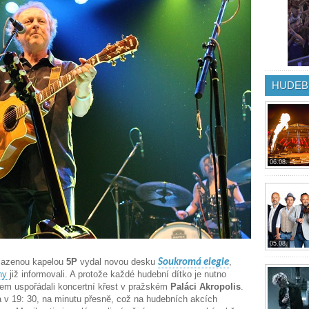
HUDEB
06.08.
05.08.
lazenou kapelou
5P
vydal novou desku
,
Soukromá elegie
vny
již informovali. A protože každé hudební dítko je nutno
lem uspořádali koncertní křest v pražském
Paláci Akropolis
.
 v 19: 30, na minutu přesně, což na hudebních akcích