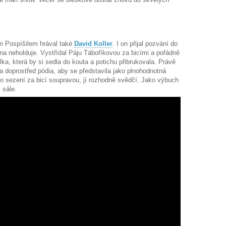
m Pospíšilem hrával také
David Koller
. I on přijal pozvání do
vna neholduje. Vystřídal Páju Táboříkovou za bicími a pořádně
lka, která by si sedla do kouta a potichu přibrukovala. Právě
la doprostřed pódia, aby se představila jako plnohodnotná
 sezení za bicí soupravou, jí rozhodně svědčí. Jako výbuch
 sále.