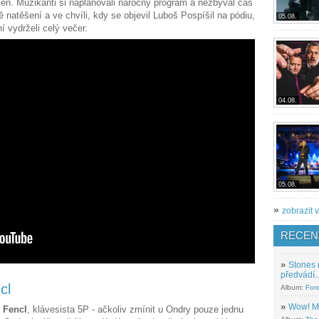
jen. Muzikanti si naplánovali náročný program a nezbýval čas
ě natěšení a ve chvíli, kdy se objevil Luboš Pospíšil na pódiu,
05.08.
í vydrželi celý večer.
04.08.
05.08.
»
zobrazit v
RECEN
»
Stones 
předvádí..
cl
Album:
For
»
Wow! M
 Fencl
, klávesista 5P - ačkoliv zmínit u Ondry pouze jednu