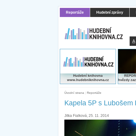
Reportáže
Hudební zprávy
A
Hudební knihovna
REPORT
www.hudebniknihovna.cz
hvězdy zaz
Úvodní strana
|
Reportáže
Kapela 5P s Lubošem P
Jitka Fialková, 25. 11. 2014