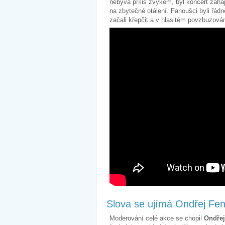
nebývá příliš zvykem, byl koncert zahá
na zbytečné otálení. Fanoušci byli řádn
začali křepčit a v hlasitém povzbuzován
Slova se ujímá Ondřej Fen
Moderování celé akce se chopil
Ondřej