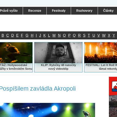
Právě vyšlo
Recenze
Festivaly
Rozhovory
Články
B
C
D
E
F
G
H
I
J
K
L
M
N
O
P
Q
R
S
T
U
V
W
X
Y
ÁŽ: Hollywoodské
KLIP: Rybičky 48 natočily
FESTIVAL:
Let It Roll 
ářily v brněnském Sonu
nový
videoklip
lámal rekord
ospíšilem zavládla Akropoli