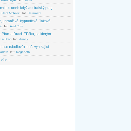
 Wow! Signal
Int.:
Muse
chitekt aneb když australský prog,...
Silent Architect
Int.:
Teramaze
, uhrančivé, hypnotické. Takové...
ic
Int.:
Acid Row
 Ptáci a Draci: EPčko, se kterým...
i a Draci
Int.:
Jinany
 se (studiově) loučí vynikající...
adeth
Int.:
Megadeth
 více...