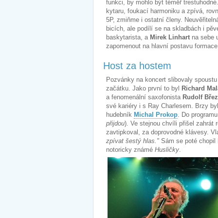
funkci, by mohlo být téměř trestuhodné
kytaru, foukací harmoniku a zpívá, rov
5P, zmiňme i ostatní členy. Neuvěřiteln
bicích, ale podílí se na skladbách i p
baskytarista, a
Mirek Linhart
na sebe u
zapomenout na hlavní postavu formace
Host za hostem
Pozvánky na koncert slibovaly spoustu 
začátku. Jako první to byl
Richard Mal
a fenomenální saxofonista
Rudolf Břez
své kariéry i s Ray Charlesem. Brzy b
hudebník
Michal Prokop
. Do programu 
přijdou
). Ve stejnou chvíli přišel zahrát
zavtipkoval, za doprovodné klávesy. V
zpívat šestý hlas."
Sám se poté chopil k
notoricky známé
Husličky
.