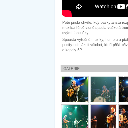
Poté přišla chvíle, kdy baskytarista ro
muzikantů očividně spadla veškerá trém
svými fanoušky.
Spousta výtečné muziky, humoru a přáte
pocity odcházeli všichni, kteří přišli p
a kapely 5P.
GALERIE