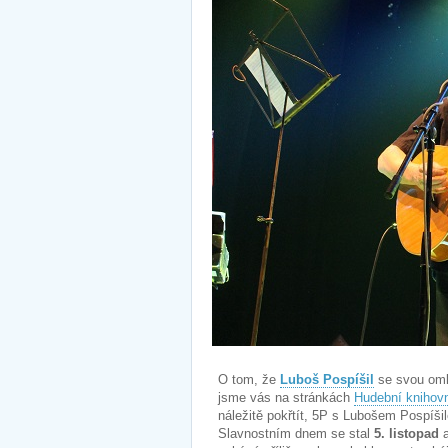
O tom, že
Luboš Pospíšil
se svou om
jsme vás na stránkách
Hudební kniho
náležitě pokřtít, 5P s Lubošem Pospíši
Slavnostním dnem se stal
5. listopad
a