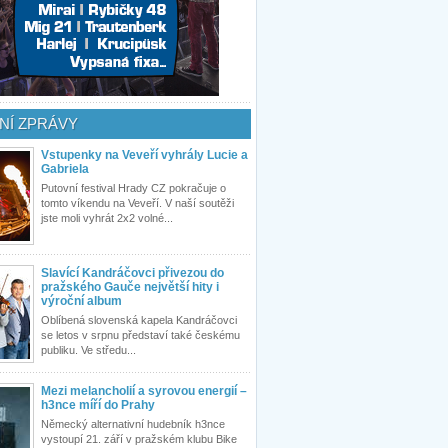
NÍ ZPRÁVY
Vstupenky na Veveří vyhrály Lucie a
Gabriela
Putovní festival Hrady CZ pokračuje o
tomto víkendu na Veveří. V naší soutěži
jste moli vyhrát 2x2 volné...
Slavící Kandráčovci přivezou do
pražského Gauče největší hity i
výroční album
Oblíbená slovenská kapela Kandráčovci
se letos v srpnu představí také českému
publiku. Ve středu...
Mezi melancholií a syrovou energií –
h3nce míří do Prahy
Německý alternativní hudebník h3nce
vystoupí 21. září v pražském klubu Bike