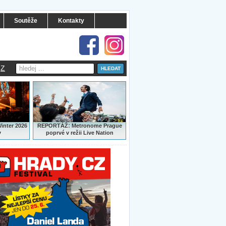
Soutěže
Kontakty
Z
:
Winter 2026
REPORTÁŽ
Metronome Prague
y
poprvé v režii Live Nation