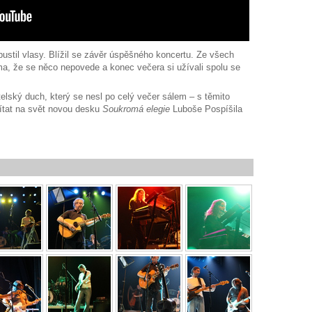
zpustil vlasy. Blížil se závěr úspěšného koncertu. Ze všech
a, že se něco nepovede a konec večera si užívali spolu se
lský duch, který se nesl po celý večer sálem – s těmito
řivítat na svět novou desku
Soukromá elegie
Luboše Pospíšila