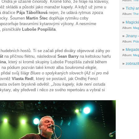
Album:
The
. Ondra je úžasně činorodý. Kromě toho, že hraje na klávesy,
něž skládá a působí jako manažer kapely. A když už jsme u
»
Tichý ar
á dračice
Pája Táboříková
nejen, že udává rytmus zpoza
Album:
The 
ěvecky. Šoumen
Martin Štec
doplňuje rytmiku coby
»
Magické
pozorňuje bravurními kytarovými výkony. A nesmíme
Album:
Mag
, písničkáře
Luboše Pospíšila
.
»
Jinany –
Album:
Ptác
»
Megadeth
hudebních hostů. Ti se začali před diváky objevovat záhy po
Album:
Meg
át
na příčnou flétnu, následoval
Sean Barry
na keltskou harfu
ina
, který si kromě skupiny Luboše Pospíšila zahrál během
»
zobrazit
yl na pódium pozván také kmotr alba
,
Soukromá elegie
přidal svůj šlágr
Blues o spolykaných slovech
(
Až si pro mě
 rovněž
Vlasta Redl
, který se postavil, jak Ondřej Fencl
lasta ovšem bryskně odvětil:
„Jsou kapely, kde není ostuda
ytary, aby předvedl i něco ze svého repertoáru a vybral si