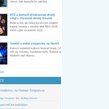
Jesus, kde fanouškům nabídne...
Kříž a kamení představuje druhý
singl z chystané desky Insanie
Bude to boj, ale neboj byl prvním singlem
kapely Insania z nového alba NEO-NOE,
které vyjde na podzim 2026....
Soutěž o volné vstupenky na Veveří
Putovní hudebně-kulturní festival Hrady CZ
míří po Točníku, Kunětické hoře, Švihově a
Hluboké nad Vltavou...
íce...
ZE
nestárnou, na Foreign Tongues se
.
eign Tongues
Int.:
Rolling Stones
use míří ke hvězdám