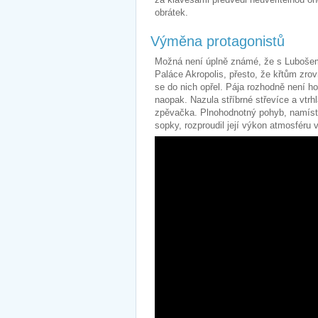
obrátek.
Výměna protagonistů
Možná není úplně známé, že s Luboše
Paláce Akropolis, přesto, že křtům zro
se do nich opřel. Pája rozhodně není ho
naopak. Nazula stříbrné střevíce a vtrh
zpěvačka. Plnohodnotný pohyb, namísto
sopky, rozproudil její výkon atmosféru v