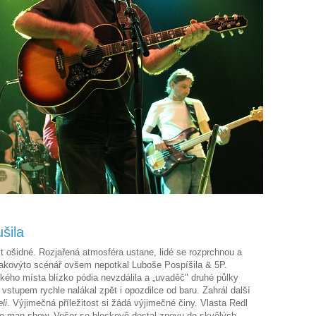
šila
 ošidné. Rozjařená atmosféra ustane, lidé se rozprchnou a
 Takovýto scénář ovšem nepotkal Luboše Pospíšila & 5P.
kého místa blízko pódia nevzdálila a „uvaděč" druhé půlky
vstupem rychle nalákal zpět i opozdilce od baru. Zahrál další
eli
. Výjimečná příležitost si žádá výjimečné činy. Vlasta Redl
ne man show. Večer se bleskově dostal znovu do skvělých