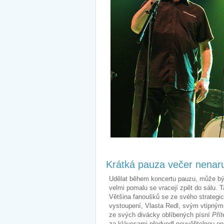
Krátká pauza večer nenaru
Udělat během koncertu pauzu, může být
velmi pomalu se vracejí zpět do sálu.
Většina fanoušků se ze svého strategic
vystoupení, Vlasta Redl, svým vtipným 
ze svých divácky oblíbených písní
Přít
za klávesami předvedl neuvěřitelnou o