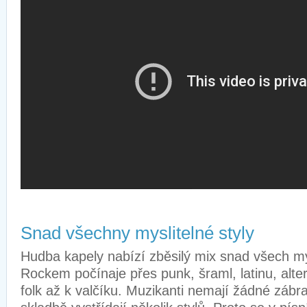
Snad všechny myslitelné styly
Hudba kapely nabízí zběsilý mix snad všech my
Rockem počínaje přes punk, šraml, latinu, alter
folk až k valčíku. Muzikanti nemají žádné zábra