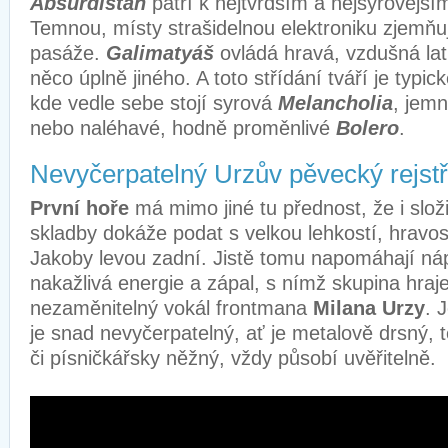
Absurdistán
patří k nejtvrdším a nejsyrovějš
Temnou, místy strašidelnou elektroniku zjemňu
pasáže.
Galimatyáš
ovládá hravá, vzdušná lat
něco úplně jiného. A toto střídání tváří je typick
kde vedle sebe stojí syrová
Melancholia
, jem
nebo naléhavé, hodně proměnlivé
Bolero
.
Nevyčerpatelný Urzův pěvecký rejstř
První hoře
má mimo jiné tu přednost, že i slož
skladby dokáže podat s velkou lehkostí, hravost
Jakoby levou zadní. Jistě tomu napomáhají ná
nakažlivá energie a zápal, s nímž skupina hraje
nezaměnitelný vokál frontmana
Milana Urzy
. 
je snad nevyčerpatelný, ať je metalově drsný, 
či písničkářsky něžný, vždy působí uvěřitelně.