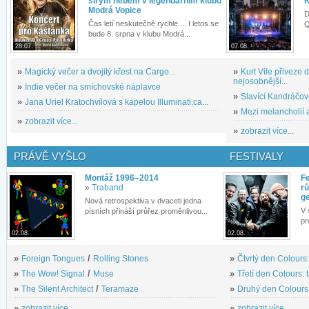
širým nebem v legendárním klubu
K
Modrá Vopice
D
Čas letí neskutečně rychle.... I letos se
Q
bude 8. srpna v klubu Modrá...
28.07.
07.08.
»
Magický večer a dvojitý křest na Cargo...
»
Kurt Vile přiveze
nejosobnější...
»
Indie večer na smíchovské náplavce
»
Slavící Kandráčov
»
Jana Uriel Kratochvílová s kapelou Illuminati.ca...
»
Mezi melancholií a
»
zobrazit více...
»
zobrazit více...
PRÁVĚ VYŠLO
FESTIVALY
Montáž 1996–2014
Fe
»
Traband
rů
g
Nová retrospektiva v dvaceti jedna
V 
písních přináší průřez proměnlivou...
pr
02.08.
02.08.
»
Foreign Tongues
/
Rolling Stones
»
Čtvrtý den Colours:
»
The Wow! Signal
/
Muse
»
Třetí den Colours: 
»
The Silent Architect
/
Teramaze
»
Druhý den Colours: 
»
zobrazit více...
»
zobrazit více...