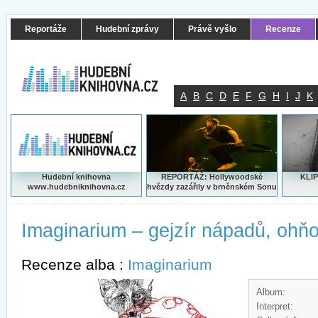
Reportáže
Hudební zprávy
Právě vyšlo
Recenze
A
B
C
D
E
F
G
H
I
J
K
Hudební knihovna
REPORTÁŽ: Hollywoodské
KLIP
www.hudebniknihovna.cz
hvězdy zazářily v brněnském Sonu
Imaginarium – gejzír nápadů, ohňos
Recenze alba :
Imaginarium
Album:
Interpret: