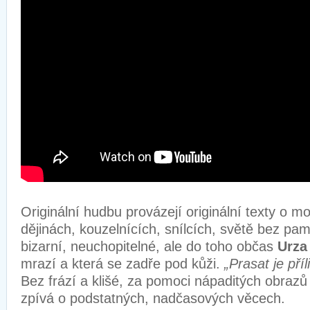
Originální hudbu provázejí originální texty o moc
dějinách, kouzelnících, snílcích, světě bez pam
bizarní, neuchopitelné, ale do toho občas
Urza
mrazí a která se zadře pod kůži.
„Prasat je příl
Bez frází a klišé, za pomoci nápaditých obrazů
zpívá o podstatných, nadčasových věcech.