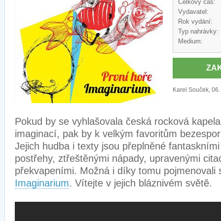
Celkový čas:
Vydavatel:
Rok vydání:
Typ nahrávky:
Medium:
ZA
Karel Souček, 06.
Pokud by se vyhlašovala česká rocková kapela 
imaginací, pak by k velkým favoritům bezespor
Jejich hudba i texty jsou přeplněné fantaskním
postřehy, ztřeštěnými nápady, upravenými citac
překvapeními. Možná i díky tomu pojmenovali s
Imaginarium
. Vítejte v jejich bláznivém světě.