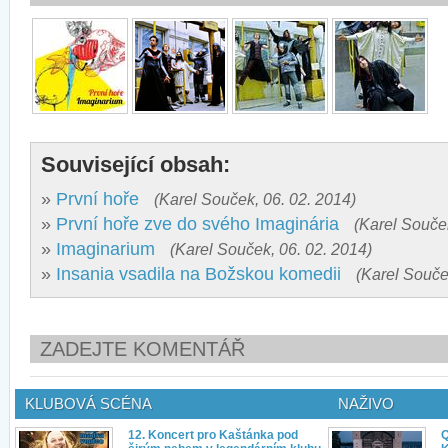
Související obsah:
»
První hoře
(Karel Souček, 06. 02. 2014)
»
První hoře zve do svého Imaginária
(Karel Souček
»
Imaginarium
(Karel Souček, 06. 02. 2014)
»
Insania vsadila na Božskou komedii
(Karel Souče
ZADEJTE KOMENTÁŘ
KLUBOVÁ SCÉNA
NAŽIVO
12. Koncert pro Kaštánka pod
Q