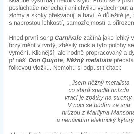
skladbě vystřídají několik stylů. Proto se v pís
posluchače nenechají ani chvilku vydechnout a
zlomy a skoky překvapují a baví. A důležité je, 
s naprostou lehkostí, samozřejmostí a přiroze
Hned první song
Carnívale
začíná jako lehký v
brzy mění v tvrdý, zběsilý rock a tyto polohy se
vymění. Klidnější, ale hodně propracovaný a d
přináší
Don Quijote
,
Něžný metalista
představ
folkovou vložku. Nemohu si odpustit citaci:
„Jsem něžný metalista
co sbírá spadlá hnízda
vrací je zpátky na stromy.
V noci se budím ze sna
hrůzou z Marilyna Manson
a nenávidím elektrický kytar