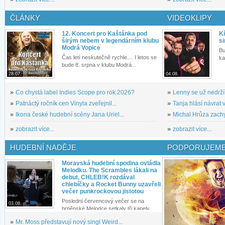
ČLÁNKY
VIDEOKLIPY
12. Koncert pro Kaštánka pod
Kř
širým nebem v legendárním klubu
si
Modrá Vopice
Bu
Čas letí neskutečně rychle.... I letos se
ka
bude 8. srpna v klubu Modrá...
28.07.
04.08.
»
Co chystá label Indies Scope pro rok 2026?
»
Lenny se už nedrží
»
Patnáctý ročník cen Vinyla zveřejnil...
»
Tanja hlásí návrat v
»
Ikona české hudební scény Jana Uriel...
»
Michal Hrůza zachyc
»
zobrazit více...
»
zobrazit více...
HUDEBNÍ NADĚJE
PODPORUJEME
Moravská hudební spodina ovládla
Melodku. The Scrambles lákali na
debut, CHLEB!K rozdával
chlebíčky a Rocket Bunny uzavřeli
večer punkrockovou jistotou
Poslední červencový večer se na
03.08.
brněnské Melodce setkaly tři kapely...
»
Mr. Moss představují nový singl Weird...