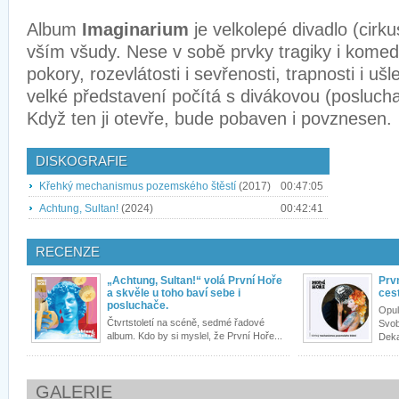
Album
Imaginarium
je velkolepé divadlo (cirk
vším všudy. Nese v sobě prvky tragiky i komedi
pokory, rozevlátosti i sevřenosti, trapnosti i ušl
velké představení počítá s divákovou (poslucha
Když ten ji otevře, bude pobaven i povznesen.
DISKOGRAFIE
Křehký mechanismus pozemského štěstí
(2017)
00:47:05
Achtung, Sultan!
(2024)
00:42:41
RECENZE
„Achtung, Sultan!“ volá První Hoře
Prv
a skvěle u toho baví sebe i
ces
posluchače.
Opul
Čtvrtstoletí na scéně, sedmé řadové
Svob
album. Kdo by si myslel, že První Hoře...
Deka
GALERIE