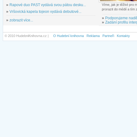
»
Rapové duo PAST vydává svou pátou desku...
Víme, jak je těžké pro
prorazit do médií a tím
»
Vršovická kapela tojeon vydává debutové...
»
Podporujeme nadě
»
zobrazit více...
»
Zadání profilu inter
© 2010 HudebniKnihovna.cz |
O Hudební knihovna
Reklama
Partneři
Kontakty