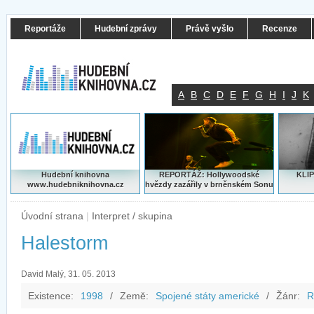
Reportáže
Hudební zprávy
Právě vyšlo
Recenze
A
B
C
D
E
F
G
H
I
J
K
Hudební knihovna
REPORTÁŽ: Hollywoodské
KLIP
www.hudebniknihovna.cz
hvězdy zazářily v brněnském Sonu
Úvodní strana
|
Interpret / skupina
Halestorm
David Malý, 31. 05. 2013
Existence:
1998
/
Země:
Spojené státy americké
/
Žánr:
R