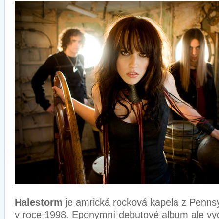
Halestorm
je amrická rocková kapela z Pennsy
v roce 1998. Eponymní debutové album ale vyd