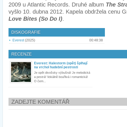
2009 u Atlantic Records. Druhé album
The Str
vyšlo 10. dubna 2012. Kapela obdržela cenu 
Love Bites (So Do I)
.
DISKOGRAFIE
Everest
(2025)
00:48:38
RECENZE
Everest: Halestorm (opět) šplhají
na vrchol hudební pestrosti
Je opět divošsky výbušná! Je melodická
a pestrá! Vokálně bouřlivá i romantická!
O čem...
ZADEJTE KOMENTÁŘ