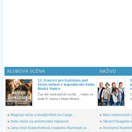
KLUBOVÁ SCÉNA
NAŽIVO
12. Koncert pro Kaštánka pod
S
širým nebem v legendárním klubu
p
Modrá Vopice
v
Čas letí neskutečně rychle.... I letos se
O
bude 8. srpna v klubu Modrá...
s
28.07.
05.08.
»
Magický večer a dvojitý křest na Cargo...
»
Mezi melancholií a
»
Indie večer na smíchovské náplavce
»
Steve'n'Seagulls v 
»
Jana Uriel Kratochvílová s kapelou Illuminati.ca...
»
Anonymní hudební 