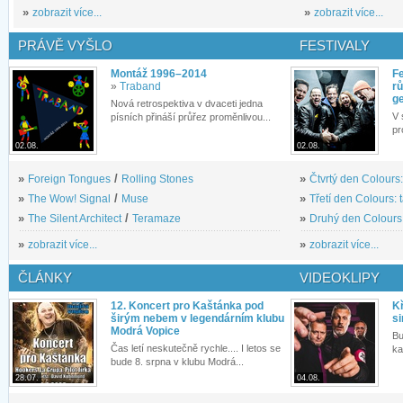
»
zobrazit více...
»
zobrazit více...
PRÁVĚ VYŠLO
FESTIVALY
Montáž 1996–2014
Fe
»
Traband
rů
g
Nová retrospektiva v dvaceti jedna
V 
písních přináší průřez proměnlivou...
pr
02.08.
02.08.
»
Foreign Tongues
/
Rolling Stones
»
Čtvrtý den Colours:
»
The Wow! Signal
/
Muse
»
Třetí den Colours: 
»
The Silent Architect
/
Teramaze
»
Druhý den Colours: 
»
zobrazit více...
»
zobrazit více...
ČLÁNKY
VIDEOKLIPY
12. Koncert pro Kaštánka pod
Kř
širým nebem v legendárním klubu
si
Modrá Vopice
Bu
Čas letí neskutečně rychle.... I letos se
ka
bude 8. srpna v klubu Modrá...
28.07.
04.08.