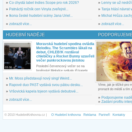
»
Co chystá label Indies Scope pro rok 2026?
»
Lenny se už nedrží
»
Patnáctý ročník cen Vinyla zveřejnil...
»
Tanja hlásí návrat v
»
Ikona české hudební scény Jana Uriel...
»
Michal Hrůza zachyc
»
zobrazit více...
»
zobrazit více...
HUDEBNÍ NADĚJE
PODPORUJEME
Moravská hudební spodina ovládla
Melodku. The Scrambles lákali na
debut, CHLEB!K rozdával
chlebíčky a Rocket Bunny uzavřeli
večer punkrockovou jistotou
Poslední červencový večer se na
03.08.
brněnské Melodce setkaly tři kapely...
»
Mr. Moss představují nový singl Weird...
»
Rapové duo PAST vydává svou pátou desku...
Víme, jak je těžké pro
prorazit do médií a tím
»
Vršovická kapela tojeon vydává debutové...
»
Podporujeme nadě
»
zobrazit více...
»
Zadání profilu inter
© 2010 HudebniKnihovna.cz |
O Hudební knihovna
Reklama
Partneři
Kontakty