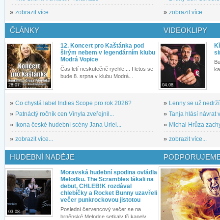
»
zobrazit více...
»
zobrazit více...
ČLÁNKY
VIDEOKLIPY
12. Koncert pro Kaštánka pod
Kř
širým nebem v legendárním klubu
si
Modrá Vopice
Bu
Čas letí neskutečně rychle.... I letos se
ka
bude 8. srpna v klubu Modrá...
28.07.
04.08.
»
Co chystá label Indies Scope pro rok 2026?
»
Lenny se už nedrží
»
Patnáctý ročník cen Vinyla zveřejnil...
»
Tanja hlásí návrat v
»
Ikona české hudební scény Jana Uriel...
»
Michal Hrůza zachyc
»
zobrazit více...
»
zobrazit více...
HUDEBNÍ NADĚJE
PODPORUJEME
Moravská hudební spodina ovládla
Melodku. The Scrambles lákali na
debut, CHLEB!K rozdával
chlebíčky a Rocket Bunny uzavřeli
večer punkrockovou jistotou
Poslední červencový večer se na
03.08.
brněnské Melodce setkaly tři kapely...