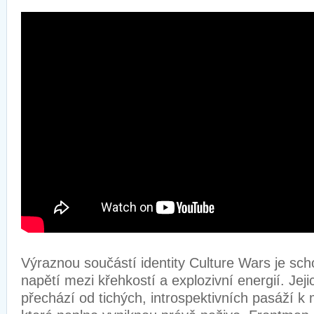
Výraznou součástí identity Culture Wars je sc
napětí mezi křehkostí a explozivní energií. Jej
přechází od tichých, introspektivních pasáží 