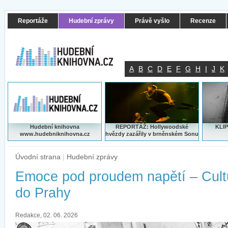
Reportáže
Hudební zprávy
Právě vyšlo
Recenze
A
B
C
D
E
F
G
H
I
J
K
Hudební knihovna
REPORTÁŽ: Hollywoodské
KLIP
www.hudebniknihovna.cz
hvězdy zazářily v brněnském Sonu
Úvodní strana
|
Hudební zprávy
Emoce pod proudem napětí – Cult
do Prahy
Redakce, 02. 06. 2026