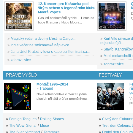
12. Koncert pro Kaštánka pod
Q
širým nebem v legendárním klubu
K
Modrá Vopice
D
Čas letí neskutečně rychle.... I letos se
Q
bude 8. srpna v klubu Modrá...
28.07.
07.08.
»
Magický večer a dvojitý křest na Cargo...
»
Kurt Vile přiveze
nejosobnější...
»
Indie večer na smíchovské náplavce
»
Slavící Kandráčov
»
Jana Uriel Kratochvílová s kapelou Illuminati.ca...
»
Mezi melancholií a
»
zobrazit více...
»
zobrazit více...
PRÁVĚ VYŠLO
FESTIVALY
Montáž 1996–2014
Fe
»
Traband
rů
g
Nová retrospektiva v dvaceti jedna
V 
písních přináší průřez proměnlivou...
pr
02.08.
02.08.
»
Foreign Tongues
/
Rolling Stones
»
Čtvrtý den Colours:
»
The Wow! Signal
/
Muse
»
Třetí den Colours: 
»
The Silent Architect
/
Teramaze
»
Druhý den Colours: 