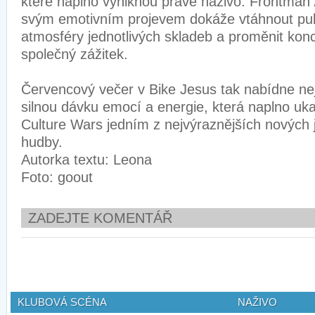
které naplno vyniknou právě naživo. Frontman
svým emotivním projevem dokáže vtáhnout pu
atmosféry jednotlivých skladeb a proměnit konce
společný zážitek.
Červencový večer v Bike Jesus tak nabídne neje
silnou dávku emocí a energie, která naplno uka
Culture Wars jedním z nejvýraznějších nových j
hudby.
Autorka textu: Leona
Foto: goout
ZADEJTE KOMENTÁŘ
KLUBOVÁ SCÉNA
NAŽIVO