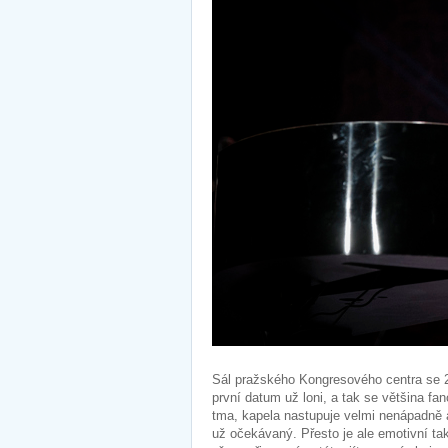
Sál pražského Kongresového centra se 28
první datum už loni, a tak se většina f
tma, kapela nastupuje velmi nenápadně a
už očekávaný. Přesto je ale emotivní ta