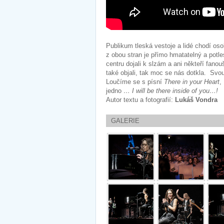
Publikum tleská vestoje a lidé chodí o
z obou stran je přímo hmatatelný a pot
centru dojali k slzám a ani někteří fanouš
také objali, tak moc se nás dotkla. S
Loučíme se s písní
There in your Heart
,
jedno
… I will be there inside of you…!
Autor textu a fotografií:
Lukáš Vondra
GALERIE