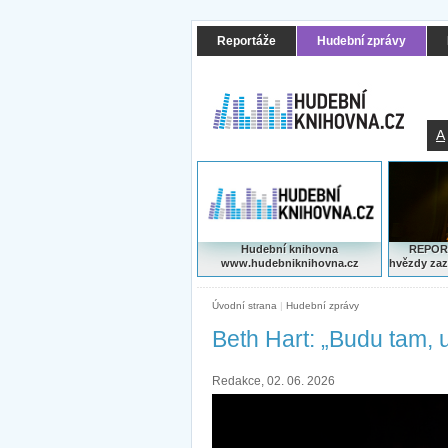
Reportáže
Hudební zprávy
A
Hudební knihovna
REPORT
www.hudebniknihovna.cz
hvězdy zaz
Úvodní strana
|
Hudební zprávy
Beth Hart: „Budu tam, 
Redakce, 02. 06. 2026