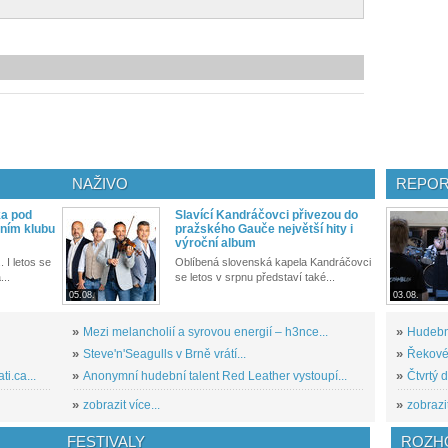
NAŽIVO
REPOR
ka pod
Slavící Kandráčovci přivezou do
ním klubu
pražského Gauče největší hity i
výroční album
. I letos se
Oblíbená slovenská kapela Kandráčovci
...
se letos v srpnu představí také...
05.08.
03.08.
»
Mezi melancholií a syrovou energií – h3nce...
»
Hudební
»
Steve'n'Seagulls v Brně vrátí...
»
Řekové 
i.ca...
»
Anonymní hudební talent Red Leather vystoupí...
»
Čtvrtý 
»
zobrazit více...
»
zobrazit
FESTIVALY
ROZH