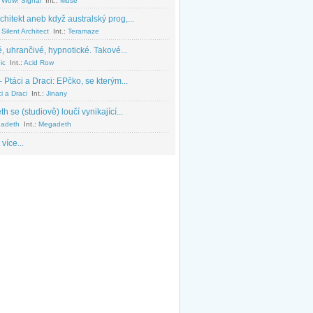
 Wow! Signal
Int.:
Muse
chitekt aneb když australský prog,...
Silent Architect
Int.:
Teramaze
, uhrančivé, hypnotické. Takové...
ic
Int.:
Acid Row
 Ptáci a Draci: EPčko, se kterým...
i a Draci
Int.:
Jinany
 se (studiově) loučí vynikající...
adeth
Int.:
Megadeth
 více...