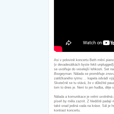
Asi v polovině koncertu Beth mění piano
(v devadesátkách byste řekli unplugged)
se uvolňuje do veselejší lehkosti. Set na
Boogeyman
. Nálada se proměňuje znovu
zatěžkaného rytmu … kapela odvádí výji
Skutečně se tu stává, že v důležité pau
tom to dnes je. Není to jen hudba, děj
Nálada a komunikace je velmi uvolněná 
píseň by měla zaznít. Z hlediště padají r
také snad jediná vada na kráse. Sál je ho
kontrast koncertu.