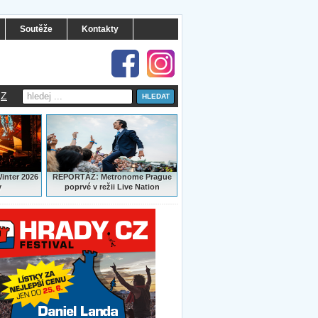
Soutěže
Kontakty
Z
:
Winter 2026
REPORTÁŽ
Metronome Prague
y
poprvé v režii Live Nation