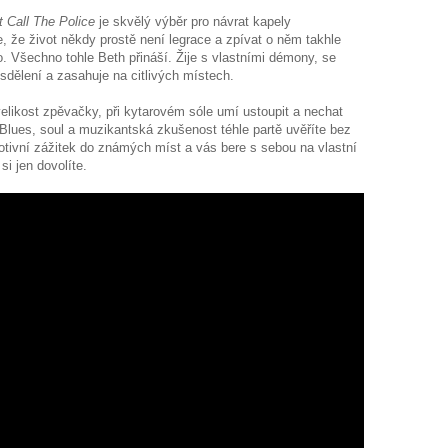
t Call The Police
je skvělý výběr pro návrat kapely
, že život někdy prostě není legrace a zpívat o něm takhle
 Všechno tohle Beth přináší. Žije s vlastními démony, se
 sdělení a zasahuje na citlivých místech.
elikost zpěvačky, při kytarovém sóle umí ustoupit a nechat
 Blues, soul a muzikantská zkušenost téhle partě uvěříte bez
tivní zážitek do známých míst a vás bere s sebou na vlastní
 si jen dovolíte.