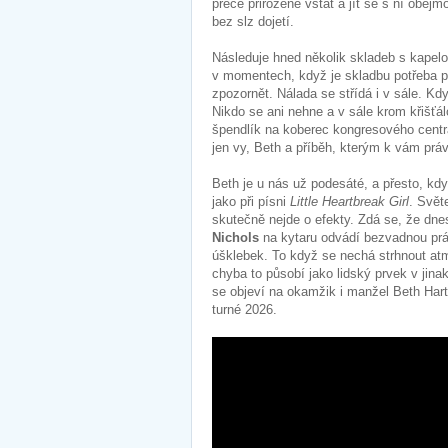
přece přirozené vstát a jít se s ní obej
bez slz dojetí.
Následuje hned několik skladeb s kapelou
v momentech, když je skladbu potřeba pod
zpozornět. Nálada se střídá i v sále. Kd
Nikdo se ani nehne a v sále krom křišťá
špendlík na koberec kongresového centra.
jen vy, Beth a příběh, kterým k vám prá
Beth je u nás už podesáté, a přesto, kdy
jako při písni
Little Heartbreak Girl
. Svět
skutečně nejde o efekty. Zdá se, že dn
Nichols
na kytaru odvádí bezvadnou prác
úšklebek. To když se nechá strhnout atm
chyba to působí jako lidský prvek v jina
se objeví na okamžik i manžel Beth Hart, 
turné 2026.