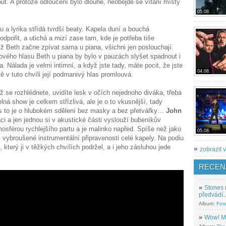
mout. A protože odloučení bylo dlouhé, neobejde se vítání místy
05.08.
 a lyrika střídá tvrdší beaty. Kapela duní a bouchá
pořit, a utichá a mizí zase tam, kde je potřeba tiše
yž Beth začne zpívat sama u piana, všichni jen poslouchají.
lového hlasu Beth u piana by bylo v pauzách slyšet spadnout i
 Nálada je velmi intimní, a když jste tady, máte pocit, že jste
04.08.
vě v tuto chvíli její podmanivý hlas promlouvá.
ž se rozhlédnete, uvidíte lesk v očích nejednoho diváka, třeba
elná show je celkem střízlivá, ale je o to vkusnější, tady
es to je o hlubokém sdělení bez masky a bez přetvářky…
John
i a jen jednou si v akustické části vyslouží bubeníkův
osférou rychlejšího partu a je malinko napřed. Spíše než jako
05.08.
k vybroušené instrumentální připravenosti celé kapely. Na podiu
který ji v těžkých chvílích podržel, a i jeho zásluhou jede
»
zobrazit v
RECEN
»
Stones 
předvádí..
Album:
For
»
Wow! M