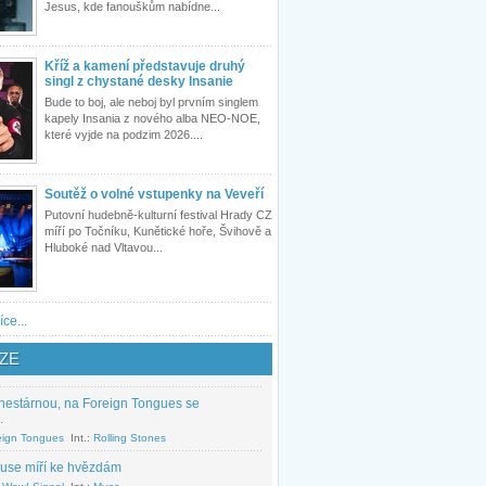
Jesus, kde fanouškům nabídne...
Kříž a kamení představuje druhý
singl z chystané desky Insanie
Bude to boj, ale neboj byl prvním singlem
kapely Insania z nového alba NEO-NOE,
které vyjde na podzim 2026....
Soutěž o volné vstupenky na Veveří
Putovní hudebně-kulturní festival Hrady CZ
míří po Točníku, Kunětické hoře, Švihově a
Hluboké nad Vltavou...
íce...
ZE
nestárnou, na Foreign Tongues se
.
eign Tongues
Int.:
Rolling Stones
use míří ke hvězdám