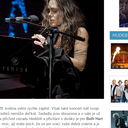
HUDEB
06.08.
05.08.
. května velmi rychle zaplnil. Však také koncert měl svoje
anoušků nemůže dočkat. Sedadla jsou obsazena a v sále je už
 příchod zezadu hlediště a přivítání s diváky je pro
Beth Hart
k moc, až máte pocit, že se jen vrací vaše dobrá známá a je