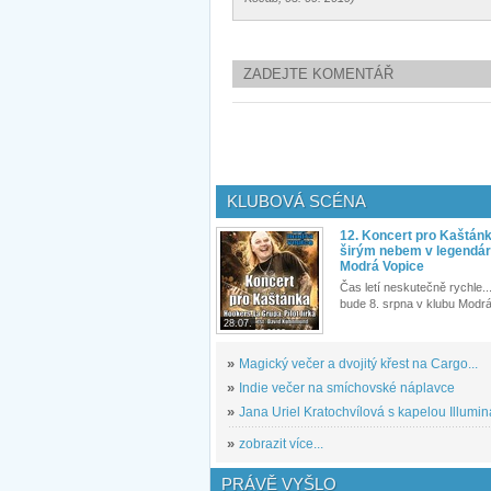
ZADEJTE KOMENTÁŘ
KLUBOVÁ SCÉNA
12. Koncert pro Kaštán
širým nebem v legendár
Modrá Vopice
Čas letí neskutečně rychle...
bude 8. srpna v klubu Modrá
28.07.
»
Magický večer a dvojitý křest na Cargo...
»
Indie večer na smíchovské náplavce
»
Jana Uriel Kratochvílová s kapelou Illuminat
»
zobrazit více...
PRÁVĚ VYŠLO