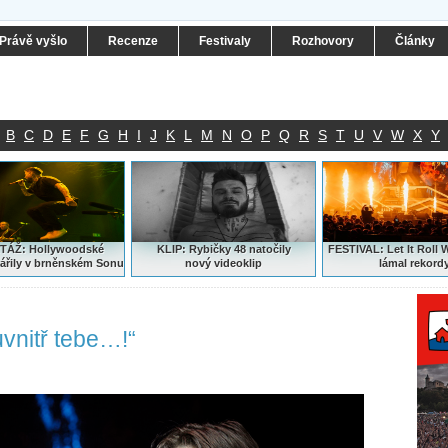
Právě vyšlo
Recenze
Festivaly
Rozhovory
Články
B
C
D
E
F
G
H
I
J
K
L
M
N
O
P
Q
R
S
T
U
V
W
X
Y
ÁŽ: Hollywoodské
KLIP: Rybičky 48 natočily
FESTIVAL:
Let It Roll 
ářily v brněnském Sonu
nový
videoklip
lámal rekord
uvnitř tebe…!“