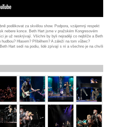
sobně poděkovat za skvělou show. Podpora, vzájemný respekt
lesk nebere konce. Beth Hart jsme v pražském Kongresovém
ci je už neskrývají. Všichni by byli nejraději co nejblíže a Beth
vou hudbou? Hlasem? Příběhem? A záleží na tom vůbec?
 Beth Hart sedí na podiu, lidé zpívají s ní a všechno je na chvíli