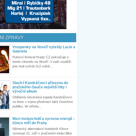
NÍ ZPRÁVY
Vstupenky na Veveří vyhrály Lucie a
Gabriela
Putovní festival Hrady CZ pokračuje o
tomto víkendu na Veveří. V naší soutěži
jste moli vyhrát 2x2 volné...
Slavící Kandráčovci přivezou do
pražského Gauče největší hity i
výroční album
Oblíbená slovenská kapela Kandráčovci
se letos v srpnu představí také českému
publiku. Ve středu...
Mezi melancholií a syrovou energií –
h3nce míří do Prahy
Německý alternativní hudebník h3nce
vystoupí 21. září v pražském klubu Bike