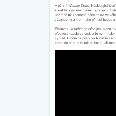
A už zní
Woman Down
. Následující
Don’
k elektrickým nástrojům. Tady vám dojde
upřímně už znamená něco sakra velkého.
závislostmi a krom toho přináší hudbu a
Přídavek
I‘d rather go blind
jen ukazuje v
předvést kapelu co umí, a to není málo.
výhrad. Produkce posouvá hudební i emo
cestu do nitra, a to tak hluboko, jak moc