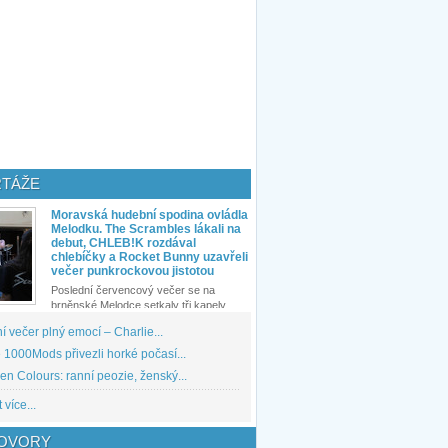
TÁŽE
Moravská hudební spodina ovládla
Melodku. The Scrambles lákali na
debut, CHLEB!K rozdával
chlebíčky a Rocket Bunny uzavřeli
večer punkrockovou jistotou
Poslední červencový večer se na
brněnské Melodce setkaly tři kapely...
 večer plný emocí – Charlie...
1000Mods přivezli horké počasí...
den Colours: ranní peozie, ženský...
 více...
OVORY