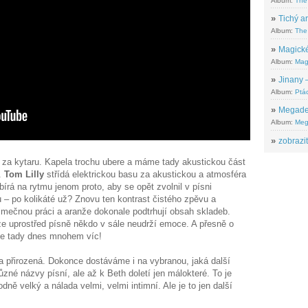
Album:
The
»
Tichý ar
Album:
The 
»
Magické
Album:
Mag
»
Jinany –
Album:
Ptác
»
Megadeth
Album:
Meg
»
zobrazit
 za kytaru. Kapela trochu ubere a máme tady akustickou část
.
Tom Lilly
střídá elektrickou basu za akustickou a atmosféra
bírá na rytmu jenom proto, aby se opět zvolnil v písni
 – po kolikáté už? Znovu ten kontrast čistého zpěvu a
mečnou práci a aranže dokonale podtrhují obsah skladeb.
ze uprostřed písně někdo v sále neudrží emoce. A přesně o
e se tady dnes mnohem víc!
a přirozená. Dokonce dostáváme i na vybranou, jaká další
ůzné názvy písní, ale až k Beth doletí jen málokteré. To je
dně velký a nálada velmi, velmi intimní. Ale je to jen další