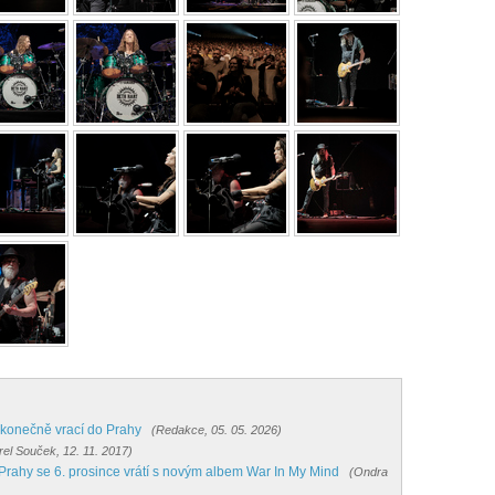
e konečně vrací do Prahy
(Redakce, 05. 05. 2026)
rel Souček, 12. 11. 2017)
o Prahy se 6. prosince vrátí s novým albem War In My Mind
(Ondra