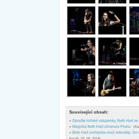
Související obsah:
»
Oprašte loňské vstupenky, Beth Hart s
»
Magická Beth Hart uhranula Prahu
(Ka
»
Beth Hart zveřejnila nový videoklip. D
Kocáb, 03. 09. 2019)