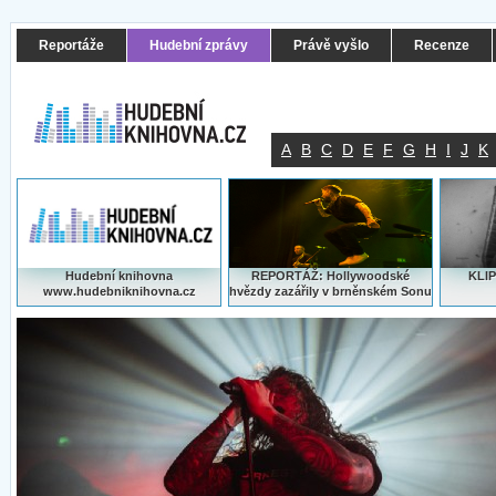
Reportáže
Hudební zprávy
Právě vyšlo
Recenze
A
B
C
D
E
F
G
H
I
J
K
Hudební knihovna
REPORTÁŽ: Hollywoodské
KLIP
www.hudebniknihovna.cz
hvězdy zazářily v brněnském Sonu