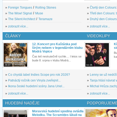
»
Foreign Tongues
/
Rolling Stones
»
Čtvrtý den Colours:
»
The Wow! Signal
/
Muse
»
Třetí den Colours: 
»
The Silent Architect
/
Teramaze
»
Druhý den Colours: 
»
zobrazit více...
»
zobrazit více...
ČLÁNKY
VIDEOKLIPY
12. Koncert pro Kaštánka pod
Kř
širým nebem v legendárním klubu
si
Modrá Vopice
Bu
Čas letí neskutečně rychle.... I letos se
ka
bude 8. srpna v klubu Modrá...
28.07.
04.08.
»
Co chystá label Indies Scope pro rok 2026?
»
Lenny se už nedrží
»
Patnáctý ročník cen Vinyla zveřejnil...
»
Tanja hlásí návrat v
»
Ikona české hudební scény Jana Uriel...
»
Michal Hrůza zachyc
»
zobrazit více...
»
zobrazit více...
HUDEBNÍ NADĚJE
PODPORUJEME
Moravská hudební spodina ovládla
Melodku. The Scrambles lákali na