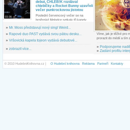
debut, CHLEB!K rozdával
chlebíčky a Rocket Bunny uzavřeli
večer punkrockovou jistotou
Poslední červencový večer se na
03.08.
brněnské Melodce setkaly tři kapely...
»
Mr. Moss představují nový singl Weird...
»
Rapové duo PAST vydává svou pátou desku...
Víme, jak je těžké pro
prorazit do médií a tím
»
Vršovická kapela tojeon vydává debutové...
»
Podporujeme nadě
»
zobrazit více...
»
Zadání profilu inter
© 2010 HudebniKnihovna.cz |
O Hudební knihovna
Reklama
Partneři
Kontakty