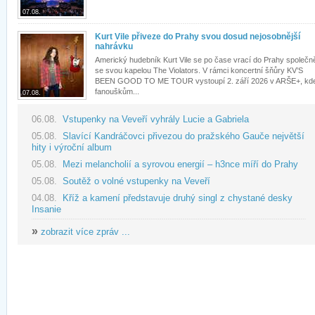
07.08.
Kurt Vile přiveze do Prahy svou dosud nejosobnější
nahrávku
Americký hudebník Kurt Vile se po čase vrací do Prahy společn
se svou kapelou The Violators. V rámci koncertní šňůry KV’S
BEEN GOOD TO ME TOUR vystoupí 2. září 2026 v ARŠE+, kd
fanouškům...
07.08.
06.08.
Vstupenky na Veveří vyhrály Lucie a Gabriela
05.08.
Slavící Kandráčovci přivezou do pražského Gauče největší
hity i výroční album
05.08.
Mezi melancholií a syrovou energií – h3nce míří do Prahy
05.08.
Soutěž o volné vstupenky na Veveří
04.08.
Kříž a kamení představuje druhý singl z chystané desky
Insanie
»
zobrazit více zpráv ...