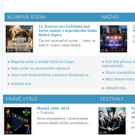
KLUBOVÁ SCÉNA
NAŽIVO
12. Koncert pro Kaštánka pod
Q
širým nebem v legendárním klubu
K
Modrá Vopice
D
Čas letí neskutečně rychle.... I letos se
Q
bude 8. srpna v klubu Modrá...
28.07.
07.08.
»
Magický večer a dvojitý křest na Cargo...
»
Kurt Vile přiveze
nejosobnější...
»
Indie večer na smíchovské náplavce
»
Slavící Kandráčov
»
Jana Uriel Kratochvílová s kapelou Illuminati.ca...
»
Mezi melancholií a
»
zobrazit více...
»
zobrazit více...
PRÁVĚ VYŠLO
FESTIVALY
Montáž 1996–2014
Fe
»
Traband
rů
g
Nová retrospektiva v dvaceti jedna
V 
písních přináší průřez proměnlivou...
pr
02.08.
02.08.