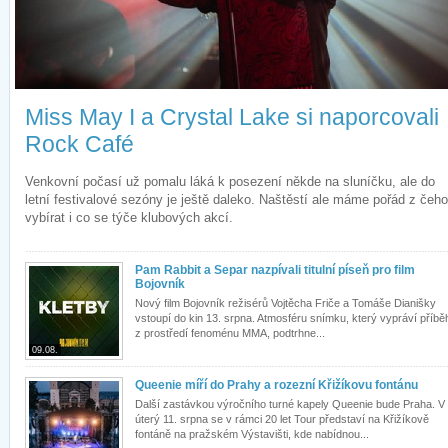
Miss May I a Crystal Lake si naporcovali
Rock Café
Venkovní počasí už pomalu láká k posezení někde na sluníčku, ale do
letní festivalové sezóny je ještě daleko. Naštěstí ale máme pořád z čeho
vybírat i co se týče klubových akcí.
Pam Rabbit a Separ nazpívali titulní píseň pro film
Bojovník
Nový film Bojovník režisérů Vojtěcha Friče a Tomáše Dianišky
vstoupí do kin 13. srpna. Atmosféru snímku, který vypráví příbě
z prostředí fenoménu MMA, podtrhne...
09.08.
Queenie míří do Prahy a rozezní Křižíkovu fontánu
Další zastávkou výročního turné kapely Queenie bude Praha. V
úterý 11. srpna se v rámci 20 let Tour představí na Křižíkově
fontáně na pražském Výstavišti, kde nabídnou...