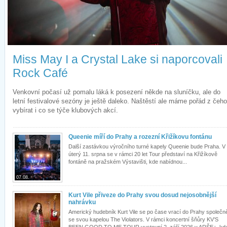
Miss May I a Crystal Lake si naporcovali
Rock Café
Venkovní počasí už pomalu láká k posezení někde na sluníčku, ale do
letní festivalové sezóny je ještě daleko. Naštěstí ale máme pořád z čeho
vybírat i co se týče klubových akcí.
Queenie míří do Prahy a rozezní Křižíkovu fontánu
Další zastávkou výročního turné kapely Queenie bude Praha. V
úterý 11. srpna se v rámci 20 let Tour představí na Křižíkově
fontáně na pražském Výstavišti, kde nabídnou...
07.08.
Kurt Vile přiveze do Prahy svou dosud nejosobnější
nahrávku
Americký hudebník Kurt Vile se po čase vrací do Prahy společn
se svou kapelou The Violators. V rámci koncertní šňůry KV’S