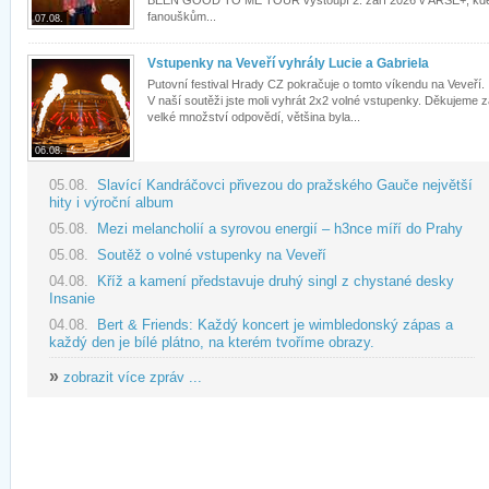
BEEN GOOD TO ME TOUR vystoupí 2. září 2026 v ARŠE+, kd
fanouškům...
07.08.
Vstupenky na Veveří vyhrály Lucie a Gabriela
Putovní festival Hrady CZ pokračuje o tomto víkendu na Veveří.
V naší soutěži jste moli vyhrát 2x2 volné vstupenky. Děkujeme 
velké množství odpovědí, většina byla...
06.08.
05.08.
Slavící Kandráčovci přivezou do pražského Gauče největší
hity i výroční album
05.08.
Mezi melancholií a syrovou energií – h3nce míří do Prahy
05.08.
Soutěž o volné vstupenky na Veveří
04.08.
Kříž a kamení představuje druhý singl z chystané desky
Insanie
04.08.
Bert & Friends: Každý koncert je wimbledonský zápas a
každý den je bílé plátno, na kterém tvoříme obrazy.
»
zobrazit více zpráv ...