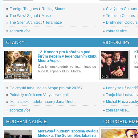
»
Foreign Tongues
/
Rolling Stones
»
Čtvrtý den Colours:
»
The Wow! Signal
/
Muse
»
Třetí den Colours: 
»
The Silent Architect
/
Teramaze
»
Druhý den Colours: 
»
zobrazit více...
»
zobrazit více...
ČLÁNKY
VIDEOKLIPY
12. Koncert pro Kaštánka pod
Kř
širým nebem v legendárním klubu
si
Modrá Vopice
Bu
Čas letí neskutečně rychle.... I letos se
ka
bude 8. srpna v klubu Modrá...
28.07.
04.08.
»
Co chystá label Indies Scope pro rok 2026?
»
Lenny se už nedrží
»
Patnáctý ročník cen Vinyla zveřejnil...
»
Tanja hlásí návrat v
»
Ikona české hudební scény Jana Uriel...
»
Michal Hrůza zachyc
»
zobrazit více...
»
zobrazit více...
HUDEBNÍ NADĚJE
PODPORUJEME
Moravská hudební spodina ovládla
Melodku. The Scrambles lákali na