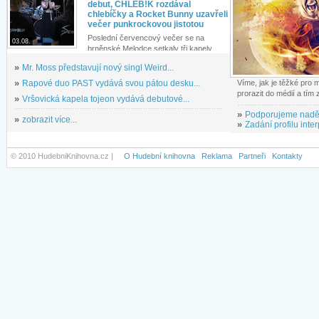
debut, CHLEB!K rozdával
chlebíčky a Rocket Bunny uzavřeli
večer punkrockovou jistotou
Poslední červencový večer se na
03.08.
brněnské Melodce setkaly tři kapely...
»
Mr. Moss představují nový singl Weird...
»
Rapové duo PAST vydává svou pátou desku...
Víme, jak je těžké pro
prorazit do médií a tím
»
Vršovická kapela tojeon vydává debutové...
»
Podporujeme nadě
»
zobrazit více...
»
Zadání profilu inter
© 2010 HudebniKnihovna.cz |
O Hudební knihovna
Reklama
Partneři
Kontakty