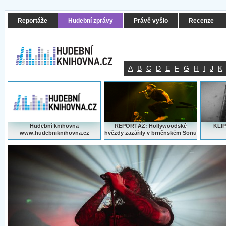
Reportáže
Hudební zprávy
Právě vyšlo
Recenze
A
B
C
D
E
F
G
H
I
J
K
Hudební knihovna
REPORTÁŽ: Hollywoodské
KLIP
www.hudebniknihovna.cz
hvězdy zazářily v brněnském Sonu