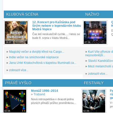
KLUBOVÁ SCÉNA
NAŽIVO
12. Koncert pro Kaštánka pod
Q
širým nebem v legendárním klubu
K
Modrá Vopice
D
Čas letí neskutečně rychle.... I letos se
Q
bude 8. srpna v klubu Modrá...
28.07.
07.08.
»
Magický večer a dvojitý křest na Cargo...
»
Kurt Vile přiveze
nejosobnější...
»
Indie večer na smíchovské náplavce
»
Slavící Kandráčov
»
Jana Uriel Kratochvílová s kapelou Illuminati.ca...
»
Mezi melancholií a
»
zobrazit více...
»
zobrazit více...
PRÁVĚ VYŠLO
FESTIVALY
Montáž 1996–2014
Fe
»
Traband
rů
g
Nová retrospektiva v dvaceti jedna
V 
písních přináší průřez proměnlivou...
pr
02.08.
02.08.