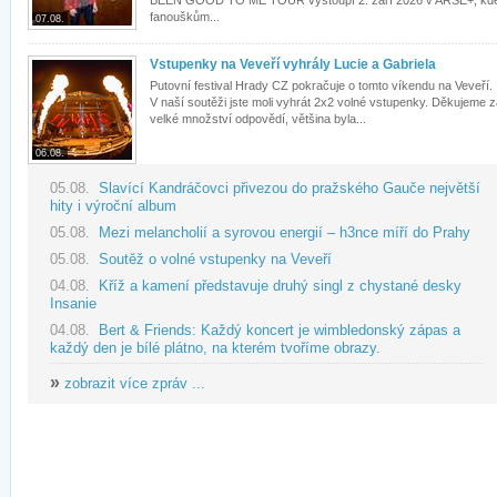
BEEN GOOD TO ME TOUR vystoupí 2. září 2026 v ARŠE+, kd
fanouškům...
07.08.
Vstupenky na Veveří vyhrály Lucie a Gabriela
Putovní festival Hrady CZ pokračuje o tomto víkendu na Veveří.
V naší soutěži jste moli vyhrát 2x2 volné vstupenky. Děkujeme 
velké množství odpovědí, většina byla...
06.08.
05.08.
Slavící Kandráčovci přivezou do pražského Gauče největší
hity i výroční album
05.08.
Mezi melancholií a syrovou energií – h3nce míří do Prahy
05.08.
Soutěž o volné vstupenky na Veveří
04.08.
Kříž a kamení představuje druhý singl z chystané desky
Insanie
04.08.
Bert & Friends: Každý koncert je wimbledonský zápas a
každý den je bílé plátno, na kterém tvoříme obrazy.
»
zobrazit více zpráv ...