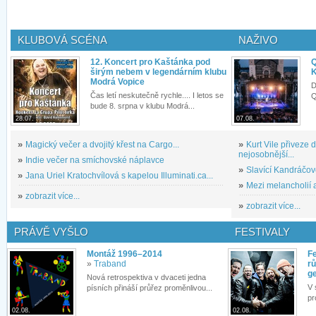
KLUBOVÁ SCÉNA
NAŽIVO
12. Koncert pro Kaštánka pod
Q
širým nebem v legendárním klubu
K
Modrá Vopice
D
Čas letí neskutečně rychle.... I letos se
Q
bude 8. srpna v klubu Modrá...
28.07.
07.08.
»
Magický večer a dvojitý křest na Cargo...
»
Kurt Vile přiveze
nejosobnější...
»
Indie večer na smíchovské náplavce
»
Slavící Kandráčov
»
Jana Uriel Kratochvílová s kapelou Illuminati.ca...
»
Mezi melancholií a
»
zobrazit více...
»
zobrazit více...
PRÁVĚ VYŠLO
FESTIVALY
Montáž 1996–2014
Fe
»
Traband
rů
g
Nová retrospektiva v dvaceti jedna
V 
písních přináší průřez proměnlivou...
pr
02.08.
02.08.