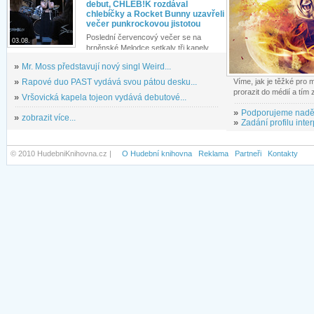
debut, CHLEB!K rozdával
chlebíčky a Rocket Bunny uzavřeli
večer punkrockovou jistotou
Poslední červencový večer se na
03.08.
brněnské Melodce setkaly tři kapely...
»
Mr. Moss představují nový singl Weird...
»
Rapové duo PAST vydává svou pátou desku...
Víme, jak je těžké pro
prorazit do médií a tím
»
Vršovická kapela tojeon vydává debutové...
»
Podporujeme nadě
»
zobrazit více...
»
Zadání profilu inter
© 2010 HudebniKnihovna.cz |
O Hudební knihovna
Reklama
Partneři
Kontakty