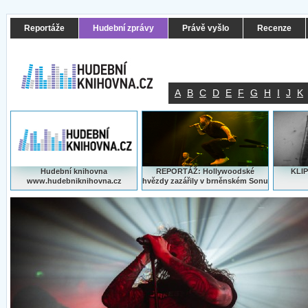
Reportáže
Hudební zprávy
Právě vyšlo
Recenze
A
B
C
D
E
F
G
H
I
J
K
Hudební knihovna
REPORTÁŽ: Hollywoodské
KLIP
www.hudebniknihovna.cz
hvězdy zazářily v brněnském Sonu