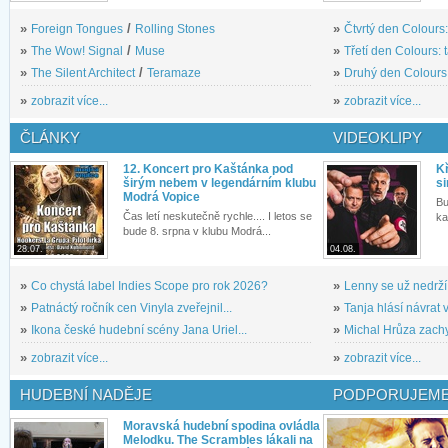
»
Foreign Tongues
/
Rolling Stones
»
Čtvrtý den Colours:
»
The Wow! Signal
/
Muse
»
Třetí den Colours: 
»
The Silent Architect
/
Teramaze
»
Druhý den Colours: 
»
zobrazit více...
»
zobrazit více...
ČLÁNKY
VIDEOKLIPY
12. Koncert pro Kaštánka pod
Kř
širým nebem v legendárním klubu
si
Modrá Vopice
Bu
Čas letí neskutečně rychle.... I letos se
ka
bude 8. srpna v klubu Modrá...
28.07.
04.08.
»
Co chystá label Indies Scope pro rok 2026?
»
Lenny se už nedrží
»
Patnáctý ročník cen Vinyla zveřejnil...
»
Tanja hlásí návrat v
»
Ikona české hudební scény Jana Uriel...
»
Michal Hrůza zachyc
»
zobrazit více...
»
zobrazit více...
HUDEBNÍ NADĚJE
PODPORUJEME
Moravská hudební spodina ovládla
Melodku. The Scrambles lákali na