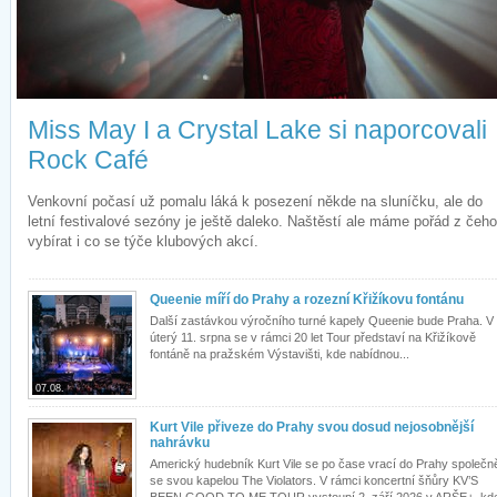
Miss May I a Crystal Lake si naporcovali
Rock Café
Venkovní počasí už pomalu láká k posezení někde na sluníčku, ale do
letní festivalové sezóny je ještě daleko. Naštěstí ale máme pořád z čeho
vybírat i co se týče klubových akcí.
Queenie míří do Prahy a rozezní Křižíkovu fontánu
Další zastávkou výročního turné kapely Queenie bude Praha. V
úterý 11. srpna se v rámci 20 let Tour představí na Křižíkově
fontáně na pražském Výstavišti, kde nabídnou...
07.08.
Kurt Vile přiveze do Prahy svou dosud nejosobnější
nahrávku
Americký hudebník Kurt Vile se po čase vrací do Prahy společn
se svou kapelou The Violators. V rámci koncertní šňůry KV’S