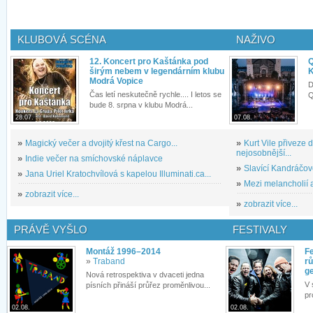
KLUBOVÁ SCÉNA
NAŽIVO
12. Koncert pro Kaštánka pod
Q
širým nebem v legendárním klubu
K
Modrá Vopice
D
Čas letí neskutečně rychle.... I letos se
Q
bude 8. srpna v klubu Modrá...
28.07.
07.08.
»
Magický večer a dvojitý křest na Cargo...
»
Kurt Vile přiveze
nejosobnější...
»
Indie večer na smíchovské náplavce
»
Slavící Kandráčov
»
Jana Uriel Kratochvílová s kapelou Illuminati.ca...
»
Mezi melancholií a
»
zobrazit více...
»
zobrazit více...
PRÁVĚ VYŠLO
FESTIVALY
Montáž 1996–2014
Fe
»
Traband
rů
g
Nová retrospektiva v dvaceti jedna
V 
písních přináší průřez proměnlivou...
pr
02.08.
02.08.