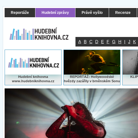
Reportáže
Hudební zprávy
Právě vyšlo
Recenze
A
B
C
D
E
F
G
H
I
J
K
Hudební knihovna
REPORTÁŽ: Hollywoodské
KLIP
www.hudebniknihovna.cz
hvězdy zazářily v brněnském Sonu