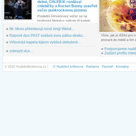
debut, CHLEB!K rozdával
chlebíčky a Rocket Bunny uzavřeli
večer punkrockovou jistotou
Poslední červencový večer se na
03.08.
brněnské Melodce setkaly tři kapely...
»
Mr. Moss představují nový singl Weird...
»
Rapové duo PAST vydává svou pátou desku...
Víme, jak je těžké pro
prorazit do médií a tím
»
Vršovická kapela tojeon vydává debutové...
»
Podporujeme nadě
»
zobrazit více...
»
Zadání profilu inter
© 2010 HudebniKnihovna.cz |
O Hudební knihovna
Reklama
Partneři
Kontakty