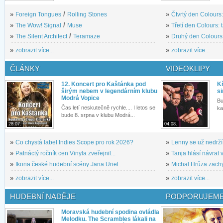
»
Foreign Tongues
/
Rolling Stones
»
Čtvrtý den Colours:
»
The Wow! Signal
/
Muse
»
Třetí den Colours: 
»
The Silent Architect
/
Teramaze
»
Druhý den Colours: 
»
zobrazit více...
»
zobrazit více...
ČLÁNKY
VIDEOKLIPY
12. Koncert pro Kaštánka pod
Kř
širým nebem v legendárním klubu
si
Modrá Vopice
Bu
Čas letí neskutečně rychle.... I letos se
ka
bude 8. srpna v klubu Modrá...
28.07.
04.08.
»
Co chystá label Indies Scope pro rok 2026?
»
Lenny se už nedrží
»
Patnáctý ročník cen Vinyla zveřejnil...
»
Tanja hlásí návrat v
»
Ikona české hudební scény Jana Uriel...
»
Michal Hrůza zachyc
»
zobrazit více...
»
zobrazit více...
HUDEBNÍ NADĚJE
PODPORUJEME
Moravská hudební spodina ovládla
Melodku. The Scrambles lákali na