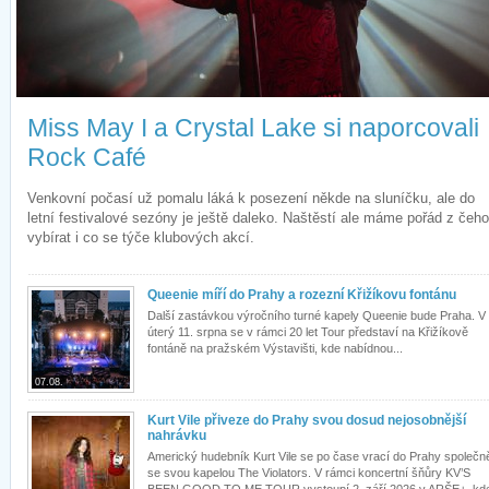
Miss May I a Crystal Lake si naporcovali
Rock Café
Venkovní počasí už pomalu láká k posezení někde na sluníčku, ale do
letní festivalové sezóny je ještě daleko. Naštěstí ale máme pořád z čeho
vybírat i co se týče klubových akcí.
Queenie míří do Prahy a rozezní Křižíkovu fontánu
Další zastávkou výročního turné kapely Queenie bude Praha. V
úterý 11. srpna se v rámci 20 let Tour představí na Křižíkově
fontáně na pražském Výstavišti, kde nabídnou...
07.08.
Kurt Vile přiveze do Prahy svou dosud nejosobnější
nahrávku
Americký hudebník Kurt Vile se po čase vrací do Prahy společn
se svou kapelou The Violators. V rámci koncertní šňůry KV’S