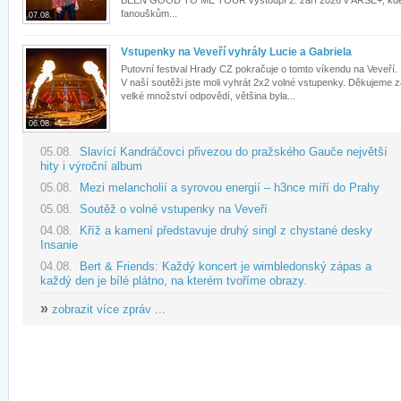
BEEN GOOD TO ME TOUR vystoupí 2. září 2026 v ARŠE+, kd
fanouškům...
07.08.
Vstupenky na Veveří vyhrály Lucie a Gabriela
Putovní festival Hrady CZ pokračuje o tomto víkendu na Veveří.
V naší soutěži jste moli vyhrát 2x2 volné vstupenky. Děkujeme 
velké množství odpovědí, většina byla...
06.08.
05.08.
Slavící Kandráčovci přivezou do pražského Gauče největší
hity i výroční album
05.08.
Mezi melancholií a syrovou energií – h3nce míří do Prahy
05.08.
Soutěž o volné vstupenky na Veveří
04.08.
Kříž a kamení představuje druhý singl z chystané desky
Insanie
04.08.
Bert & Friends: Každý koncert je wimbledonský zápas a
každý den je bílé plátno, na kterém tvoříme obrazy.
»
zobrazit více zpráv ...