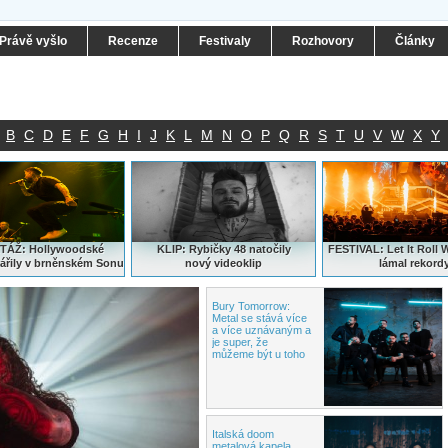
Právě vyšlo
Recenze
Festivaly
Rozhovory
Články
B
C
D
E
F
G
H
I
J
K
L
M
N
O
P
Q
R
S
T
U
V
W
X
Y
ÁŽ: Hollywoodské
KLIP: Rybičky 48 natočily
FESTIVAL:
Let It Roll 
ářily v brněnském Sonu
nový
videoklip
lámal rekord
Bury Tomorrow:
Metal
se stává více
a více uznávaným a
je super, že
můžeme být u toho
Italská doom
metalová kapela