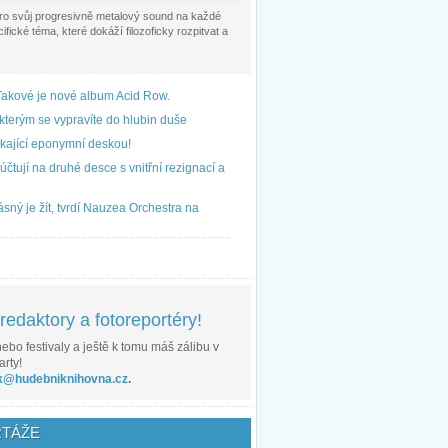
pro svůj progresivně metalový sound na každé
fické téma, které dokáží filozoficky rozpitvat a
Takové je nové album Acid Row.
kterým se vypravíte do hlubin duše
kající eponymní deskou!
čtují na druhé desce s vnitřní rezignací a
sný je žít, tvrdí Nauzea Orchestra na
edaktory a fotoreportéry!
ebo festivaly a ještě k tomu máš zálibu v
arty!
k@hudebniknihovna.cz
.
TÁŽE