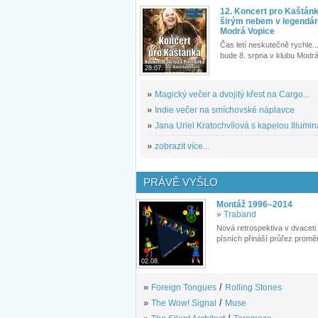
12. Koncert pro Kaštán
širým nebem v legendár
Modrá Vopice
Čas letí neskutečně rychle...
bude 8. srpna v klubu Modrá
28.07.
»
Magický večer a dvojitý křest na Cargo...
»
Indie večer na smíchovské náplavce
»
Jana Uriel Kratochvílová s kapelou Illuminat
»
zobrazit více...
PRÁVĚ VYŠLO
Montáž 1996–2014
»
Traband
Nová retrospektiva v dvaceti
písních přináší průřez proměn
02.08.
»
Foreign Tongues
/
Rolling Stones
»
The Wow! Signal
/
Muse