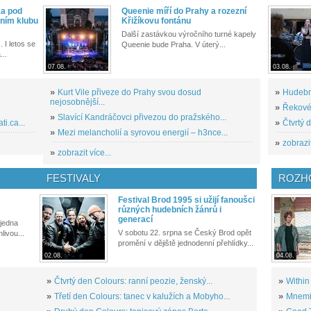
ka pod
Queenie míří do Prahy a rozezní
ním klubu
Křižíkovu fontánu
Další zastávkou výročního turné kapely
. I letos se
Queenie bude Praha. V úterý...
...
07.08.
03.08.
»
Kurt Vile přiveze do Prahy svou dosud
»
Hudební
nejosobnější...
»
Řekové 
»
Slavící Kandráčovci přivezou do pražského...
i.ca...
»
Čtvrtý 
»
Mezi melancholií a syrovou energií – h3nce...
»
zobrazit
»
zobrazit více...
FESTIVALY
ROZH
Festival Brod 1995 si užijí fanoušci
různých hudebních žánrů i
generací
 jedna
V sobotu 22. srpna se Český Brod opět
livou...
promění v dějiště jednodenní přehlídky...
02.08.
04.08.
»
Čtvrtý den Colours: ranní peozie, ženský...
»
Within
»
Třetí den Colours: tanec v kalužích a Mobyho...
»
Mnemic