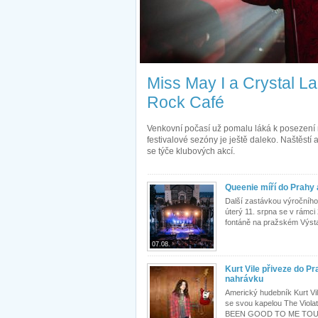
Miss May I a Crystal La
Rock Café
Venkovní počasí už pomalu láká k posezení n
festivalové sezóny je ještě daleko. Naštěstí
se týče klubových akcí.
Queenie míří do Prahy 
Další zastávkou výročního
úterý 11. srpna se v rámci 
fontáně na pražském Výstav
07.08.
Kurt Vile přiveze do P
nahrávku
Americký hudebník Kurt Vi
se svou kapelou The Violat
BEEN GOOD TO ME TOUR v