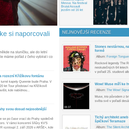
Messa: Na festival
Brutal Assault
jezdím od 16 let
NEJNOVĚJŠÍ RECENZE
ke si naporcovali
Stones nestárnou, n
formě
ěkde na sluníčku, ale do letní
 ale máme pořád z čeho vybírat i co
Album:
Foreign Tongue
Rockové legendy The Roll
neskutečných 64 letech 
27.07.
v pořadí 25. studiové al
a rozezní Křižíkovu fontánu
 turné kapely Queenie bude Praha. V
Wow! Muse míří ke 
20 let Tour představí na Křižíkově
Album:
The Wow! Signa
išti, kde nabídnou...
Muse, trio původem z br
světa své v pořadí des
08.07.
rahy svou dosud nejosobnější
Tichý architekt aneb
le se po čase vrací do Prahy společně
špičkoví Teramaze
ors. V rámci koncertní šňůry KV’S
Album:
The Silent Archi
ystoupí 2. září 2026 v ARŠE+, kde