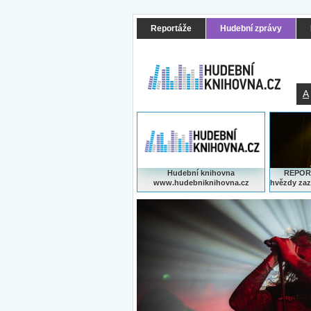
Reportáže
Hudební zprávy
A
Hudební knihovna
REPORT
www.hudebniknihovna.cz
hvězdy zaz