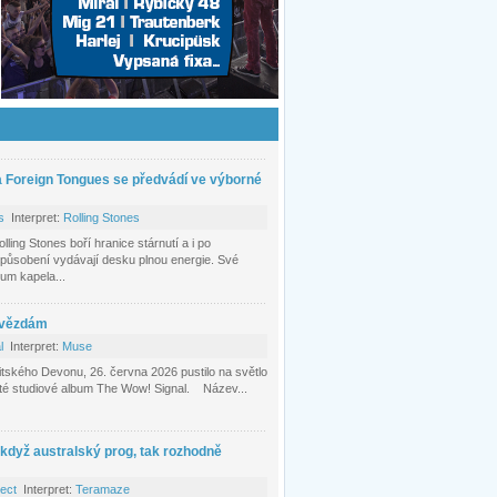
a Foreign Tongues se předvádí ve výborné
s
Interpret:
Rolling Stones
ing Stones boří hranice stárnutí a i po
působení vydávají desku plnou energie. Své
bum kapela...
hvězdám
l
Interpret:
Muse
itského Devonu, 26. června 2026 pustilo na světlo
áté studiové album The Wow! Signal. Název...
 když australský prog, tak rozhodně
tect
Interpret:
Teramaze