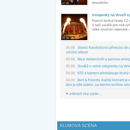
fanouškům...
07.08.
Vstupenky na Veveří vy
Putovní festival Hrady CZ 
V naší soutěži jste moli v
velké množství odpovědí, v
06.08.
05.08.
Slavící Kandráčovci přivezou do p
výroční album
05.08.
Mezi melancholií a syrovou energi
05.08.
Soutěž o volné vstupenky na Vev
04.08.
Kříž a kamení představuje druhý s
04.08.
Bert & Friends: Každý koncert je
den je bílé plátno, na kterém tvoříme obr
»
zobrazit více zpráv ...
KLUBOVÁ SCÉNA