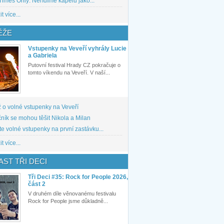
imes Only: Neřídíme kapelu jako...
t více...
ĚŽE
Vstupenky na Veveří vyhrály Lucie
a Gabriela
Putovní festival Hrady CZ pokračuje o
tomto víkendu na Veveří. V naší...
 o volné vstupenky na Veveří
ník se mohou těšit Nikola a Milan
te volné vstupenky na první zastávku...
t více...
ST TŘI DECI
Tři Deci #35: Rock for People 2026,
část 2
V druhém díle věnovanému festivalu
Rock for People jsme důkladně...