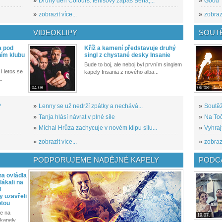
»
Druhý den Colours: tenisový zápas Berta,...
»
Good T
»
zobrazit více...
»
zobrazi
VIDEOKLIPY
SOUT
a pod
Kříž a kamení představuje druhý
ním klubu
singl z chystané desky Insanie
Bude to boj, ale neboj byl prvním singlem
I letos se
kapely Insania z nového alba...
..
04.08.
06.08.
?
»
Lenny se už nedrží zpátky a nechává...
»
Soutěž
»
Tanja hlásí návrat v plné síle
»
Na Toč
»
Michal Hrůza zachycuje v novém klipu sílu...
»
Vyhraj
»
zobrazit více...
»
zobrazi
PODPORUJEME NADĚJNÉ KAPELY
PODCA
a ovládla
ákali na
l
y uzavřeli
otou
e na
19.07.
kapely...