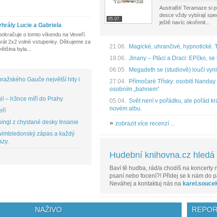
Australští Teramaze si 
desce vždy vybírají speci
05.07.
ještě navíc okořenit...
hrály Lucie a Gabriela
pokračuje o tomto víkendu na Veveří.
yhrát 2x2 volné vstupenky. Děkujeme za
21.06.
Magické, uhrančivé, hypnotické. 
ětšina byla...
18.06.
Jinany – Ptáci a Draci: EPčko, se 
06.05.
Megadeth se (studiově) loučí vyni
ražského Gauče největší hity i
27.04.
Přímočaré Třísky: osobití Nanday ú
osobním „bahnem“
í – h3nce míří do Prahy
05.04.
Svět není v pořádku, ale pořád krá
novém albu.
eří
ingl z chystané desky Insanie
»
zobrazit více recenzí ...
 wimbledonský zápas a každý
azy.
Hudební knihovna.cz hledá r
Baví tě hudba, rád/a chodíš na koncerty n
psaní nebo focení?! Přidej se k nám do p
Neváhej a kontaktuj nás na
karel.souce
NAŽIVO
REPOR