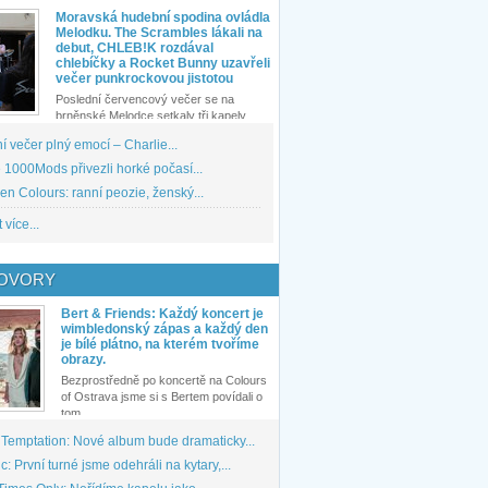
Moravská hudební spodina ovládla
Melodku. The Scrambles lákali na
debut, CHLEB!K rozdával
chlebíčky a Rocket Bunny uzavřeli
večer punkrockovou jistotou
Poslední červencový večer se na
brněnské Melodce setkaly tři kapely...
 večer plný emocí – Charlie...
1000Mods přivezli horké počasí...
den Colours: ranní peozie, ženský...
 více...
OVORY
Bert & Friends: Každý koncert je
wimbledonský zápas a každý den
je bílé plátno, na kterém tvoříme
obrazy.
Bezprostředně po koncertě na Colours
of Ostrava jsme si s Bertem povídali o
tom,...
 Temptation: Nové album bude dramaticky...
: První turné jsme odehráli na kytary,...