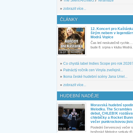
»
The Silent Architect
/
Teramaze
»
zobrazit více...
ČLÁNKY
12. Koncert pro Kaštánk
širým nebem v legendár
Modrá Vopice
Čas letí neskutečně rychle.... 
bude 8. srpna v klubu Modrá.
28.07.
»
Co chystá label Indies Scope pro rok 2026
»
Patnáctý ročník cen Vinyla zveřejnil...
»
Ikona české hudební scény Jana Uriel...
»
zobrazit více...
HUDEBNÍ NADĚJE
Moravská hudební spodin
Melodku. The Scrambles l
debut, CHLEB!K rozdáva
chlebíčky a Rocket Bunn
večer punkrockovou jist
Poslední červencový večer s
03.08.
brněnské Melodce setkaly tři 