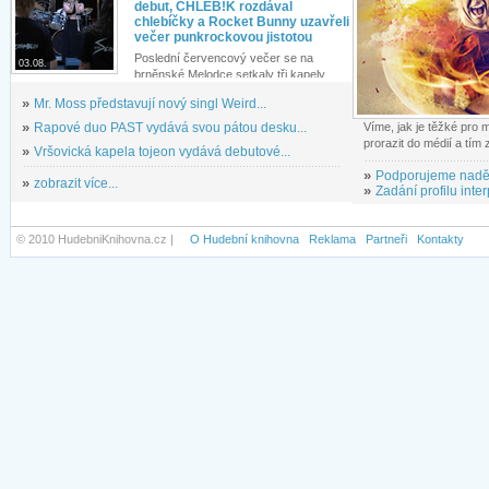
debut, CHLEB!K rozdával
chlebíčky a Rocket Bunny uzavřeli
večer punkrockovou jistotou
Poslední červencový večer se na
03.08.
brněnské Melodce setkaly tři kapely...
»
Mr. Moss představují nový singl Weird...
»
Rapové duo PAST vydává svou pátou desku...
Víme, jak je těžké pro
prorazit do médií a tím
»
Vršovická kapela tojeon vydává debutové...
»
Podporujeme nadě
»
zobrazit více...
»
Zadání profilu inter
© 2010 HudebniKnihovna.cz |
O Hudební knihovna
Reklama
Partneři
Kontakty