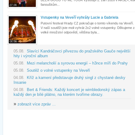
BEEN GOOD TO ME TOUR vystoupí 2. září 2026 v ARŠE+, kd
fanouškům...
07.08.
Vstupenky na Veveří vyhrály Lucie a Gabriela
Putovní festival Hrady CZ pokračuje o tomto víkendu na Veveří.
V naší soutěži jste moli vyhrát 2x2 volné vstupenky. Děkujeme 
velké množství odpovědí, většina byla...
06.08.
05.08.
Slavící Kandráčovci přivezou do pražského Gauče největší
hity i výroční album
05.08.
Mezi melancholií a syrovou energií – h3nce míří do Prahy
05.08.
Soutěž o volné vstupenky na Veveří
04.08.
Kříž a kamení představuje druhý singl z chystané desky
Insanie
04.08.
Bert & Friends: Každý koncert je wimbledonský zápas a
každý den je bílé plátno, na kterém tvoříme obrazy.
»
zobrazit více zpráv ...