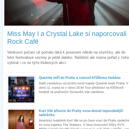
Miss May I a Crystal Lake si naporcovali
Rock Café
Venkovní počasí už pomalu láká k posezení někde na sluníčku, ale do
letní festivalové sezóny je ještě daleko. Naštěstí ale máme pořád z čeho
vybírat i co se týče klubových akcí.
Queenie míří do Prahy a rozezní Křižíkovu fontánu
Další zastávkou výročního turné kapely Queenie bude Praha. V
úterý 11. srpna se v rámci 20 let Tour představí na Křižíkově
fontáně na pražském Výstavišti, kde nabídnou...
07.08.
Kurt Vile přiveze do Prahy svou dosud nejosobnější
nahrávku
Americký hudebník Kurt Vile se po čase vrací do Prahy společn
se svou kapelou The Violators. V rámci koncertní šňůry KV’S