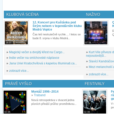
KLUBOVÁ SCÉNA
NAŽIVO
12. Koncert pro Kaštánka pod
Q
širým nebem v legendárním klubu
K
Modrá Vopice
D
Čas letí neskutečně rychle.... I letos se
Q
bude 8. srpna v klubu Modrá...
28.07.
07.08.
»
Magický večer a dvojitý křest na Cargo...
»
Kurt Vile přiveze
nejosobnější...
»
Indie večer na smíchovské náplavce
»
Slavící Kandráčov
»
Jana Uriel Kratochvílová s kapelou Illuminati.ca...
»
Mezi melancholií a
»
zobrazit více...
»
zobrazit více...
PRÁVĚ VYŠLO
FESTIVALY
Montáž 1996–2014
Fe
»
Traband
rů
g
Nová retrospektiva v dvaceti jedna
V 
písních přináší průřez proměnlivou...
pr
02.08.
02.08.