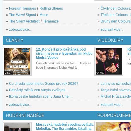
»
Foreign Tongues
/
Rolling Stones
»
Čtvrtý den Colours:
»
The Wow! Signal
/
Muse
»
Třetí den Colours: 
»
The Silent Architect
/
Teramaze
»
Druhý den Colours: 
»
zobrazit více...
»
zobrazit více...
ČLÁNKY
VIDEOKLIPY
12. Koncert pro Kaštánka pod
Kř
širým nebem v legendárním klubu
si
Modrá Vopice
Bu
Čas letí neskutečně rychle.... I letos se
ka
bude 8. srpna v klubu Modrá...
28.07.
04.08.
»
Co chystá label Indies Scope pro rok 2026?
»
Lenny se už nedrží
»
Patnáctý ročník cen Vinyla zveřejnil...
»
Tanja hlásí návrat v
»
Ikona české hudební scény Jana Uriel...
»
Michal Hrůza zachyc
»
zobrazit více...
»
zobrazit více...
HUDEBNÍ NADĚJE
PODPORUJEME
Moravská hudební spodina ovládla
Melodku. The Scrambles lákali na