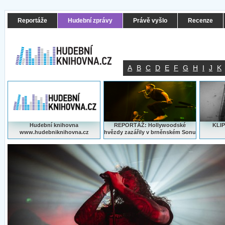
Reportáže
Hudební zprávy
Právě vyšlo
Recenze
A
B
C
D
E
F
G
H
I
J
K
Hudební knihovna
REPORTÁŽ: Hollywoodské
KLIP
www.hudebniknihovna.cz
hvězdy zazářily v brněnském Sonu